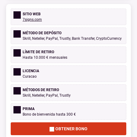
SITIO WEB
7signs.com
MÉTODO DE DEPÓSITO
Skrill, Neteller, PayPal, Trustly, Bank Transfer, CryptoCurrency
LÍMITE DE RETIRO
Hasta 10.000 € mensuales
LICENCIA
Curacao
MÉTODOS DE RETIRO
Skrill, Neteller, PayPal, Trustly
PRIMA
Bono de bienvenida hasta 300 €
OBTENER BONO