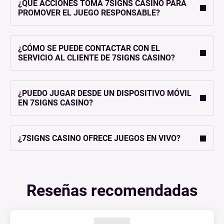
¿QUÉ ACCIONES TOMA 7SIGNS CASINO PARA
PROMOVER EL JUEGO RESPONSABLE?
¿CÓMO SE PUEDE CONTACTAR CON EL
SERVICIO AL CLIENTE DE 7SIGNS CASINO?
¿PUEDO JUGAR DESDE UN DISPOSITIVO MÓVIL
EN 7SIGNS CASINO?
¿7SIGNS CASINO OFRECE JUEGOS EN VIVO?
Reseñas recomendadas