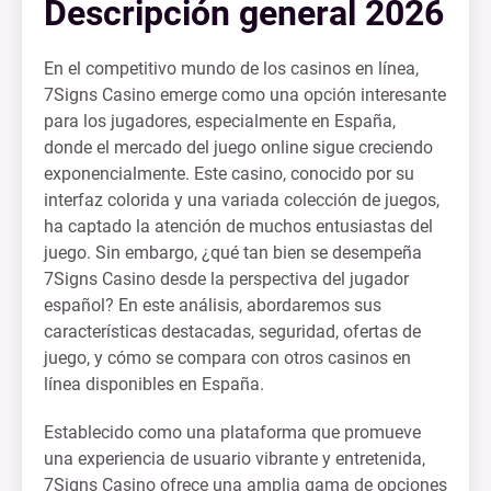
Descripción general 2026
En el competitivo mundo de los casinos en línea,
7Signs Casino emerge como una opción interesante
para los jugadores, especialmente en España,
donde el mercado del juego online sigue creciendo
exponencialmente. Este casino, conocido por su
interfaz colorida y una variada colección de juegos,
ha captado la atención de muchos entusiastas del
juego. Sin embargo, ¿qué tan bien se desempeña
7Signs Casino desde la perspectiva del jugador
español? En este análisis, abordaremos sus
características destacadas, seguridad, ofertas de
juego, y cómo se compara con otros casinos en
línea disponibles en España.
Establecido como una plataforma que promueve
una experiencia de usuario vibrante y entretenida,
7Signs Casino ofrece una amplia gama de opciones