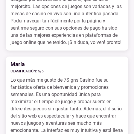
mejorcito. Las opciones de juegos son variadas y las
mesas de casino en vivo son una auténtica pasada.
Poder navegar tan fácilmente por la página y
sentirme seguro con sus opciones de pago ha sido
una de las mejores experiencias en plataformas de
juego online que he tenido. ¡Sin duda, volveré pronto!
María
CLASIFICACIÓN: 5/5
Lo que más me gustó de 7Signs Casino fue su
fantástica oferta de bienvenida y promociones
semanales. Es una oportunidad única para
maximizar el tiempo de juego y probar suerte en
diferentes juegos sin gastar tanto. Además, el diseño
del sitio web es espectacular y hace que encontrar
nuevos juegos y aventuras sea mucho más
emocionante. La interfaz es muy intuitiva y está llena