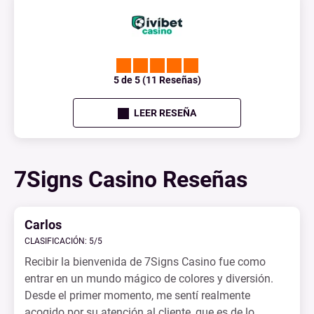
5 de 5 (11 Reseñas)
LEER RESEÑA
7Signs Casino Reseñas
Carlos
CLASIFICACIÓN: 5/5
Recibir la bienvenida de 7Signs Casino fue como
entrar en un mundo mágico de colores y diversión.
Desde el primer momento, me sentí realmente
acogido por su atención al cliente, que es de lo