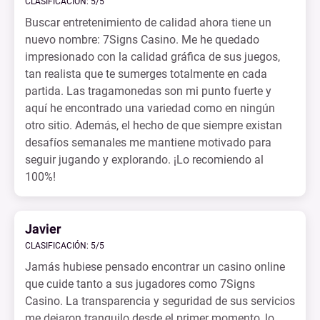
CLASIFICACIÓN: 5/5
Buscar entretenimiento de calidad ahora tiene un
nuevo nombre: 7Signs Casino. Me he quedado
impresionado con la calidad gráfica de sus juegos,
tan realista que te sumerges totalmente en cada
partida. Las tragamonedas son mi punto fuerte y
aquí he encontrado una variedad como en ningún
otro sitio. Además, el hecho de que siempre existan
desafíos semanales me mantiene motivado para
seguir jugando y explorando. ¡Lo recomiendo al
100%!
Javier
CLASIFICACIÓN: 5/5
Jamás hubiese pensado encontrar un casino online
que cuide tanto a sus jugadores como 7Signs
Casino. La transparencia y seguridad de sus servicios
me dejaron tranquilo desde el primer momento, lo