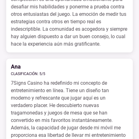
desafiar mis habilidades y ponerme a prueba contra
otros entusiastas del juego. La emoción de medir tus
estrategias contra otros en tiempo real es
indescriptible. La comunidad es acogedora y siempre
hay alguien dispuesto a dar un buen consejo, lo cual
hace la experiencia aún más gratificante.
Ana
CLASIFICACIÓN: 5/5
7Signs Casino ha redefinido mi concepto de
entretenimiento en línea. Tiene un diseño tan
moderno y refrescante que jugar aquí es un
verdadero placer. He descubierto nuevas
tragamonedas y juegos de mesa que se han
convertido en mis favoritos instantáneamente.
Además, la capacidad de jugar desde mi móvil me
proporciona esa libertad de llevar mi entretenimiento