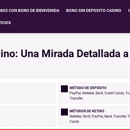
NOS CON BONO DE BIENVENIDA
BONO SIN DEPOSITO CASINO
ICIOS
ino: Una Mirada Detallada a
MÉTODO DE DEPÓSITO
PayPal, Neteller, Skrill, Credit Cards, Tr
Transfer
MÉTODOS DE RETIRO
Neteller, Skrill, PayPal, Bank Transfer, T
Cards