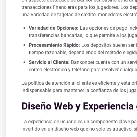
transacciones financieras para los jugadores. Los depó
una variedad de tarjetas de crédito, monederos electr
Variedad de Opciones:
Las opciones de pago inclu
transferencias bancarias, lo que permite a los ju
Procesamiento Rápido:
Los depósitos suelen ser i
tiempo razonable, dependiendo del método elegid
Servicio al Cliente:
Bankonbet cuenta con un servici
correo electrónico y teléfono para resolver cualq
La política de atención al cliente es eficiente y está o
indispensable para mantener la confianza de los juga
Diseño Web y Experiencia 
La experiencia de usuario es un componente clave par
invertido en un diseño web que no solo es atractivo, si