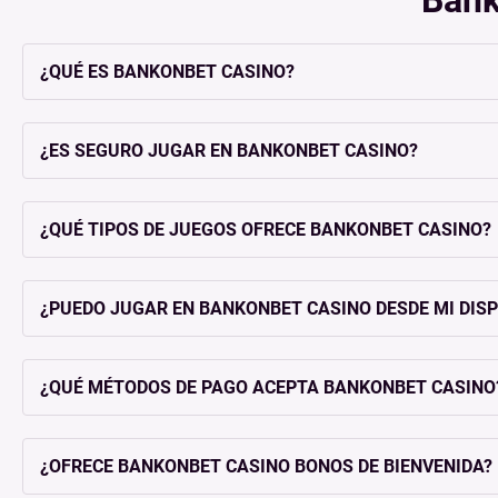
Bank
¿QUÉ ES BANKONBET CASINO?
¿ES SEGURO JUGAR EN BANKONBET CASINO?
¿QUÉ TIPOS DE JUEGOS OFRECE BANKONBET CASINO?
¿PUEDO JUGAR EN BANKONBET CASINO DESDE MI DISP
¿QUÉ MÉTODOS DE PAGO ACEPTA BANKONBET CASINO
¿OFRECE BANKONBET CASINO BONOS DE BIENVENIDA?