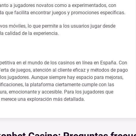
 tanto a jugadores novatos como a experimentados, con
 que facilita encontrar juegos y promociones específicas.
ivos móviles, lo que permite a los usuarios jugar desde
la calidad de la experiencia.
titiva en el mundo de los casinos en línea en España. Con
erta de juegos, atención al cliente eficaz y métodos de pago
 los jugadores. Aunque siempre hay espacio para mejoras,
ficaciones, la plataforma ciertamente cumple con las
gura, emocionante y accesible. Para los jugadores que
 merece una exploración más detallada.