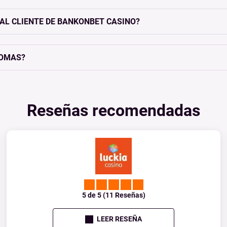
AL CLIENTE DE BANKONBET CASINO?
IOMAS?
Reseñas recomendadas
5 de 5 (11 Reseñas)
LEER RESEÑA