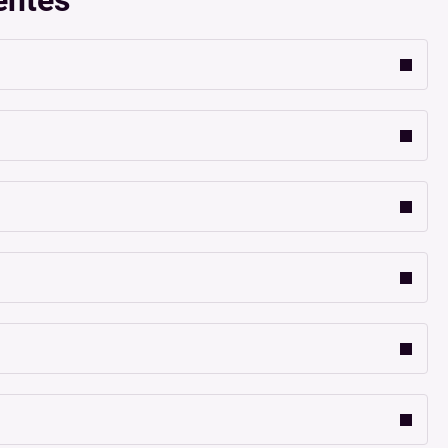
entes