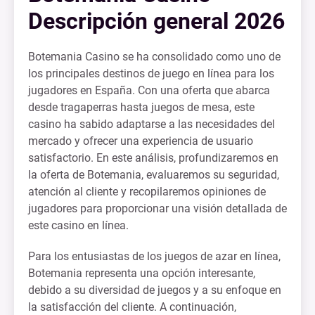
Descripción general 2026
Botemania Casino se ha consolidado como uno de
los principales destinos de juego en línea para los
jugadores en España. Con una oferta que abarca
desde tragaperras hasta juegos de mesa, este
casino ha sabido adaptarse a las necesidades del
mercado y ofrecer una experiencia de usuario
satisfactorio. En este análisis, profundizaremos en
la oferta de Botemania, evaluaremos su seguridad,
atención al cliente y recopilaremos opiniones de
jugadores para proporcionar una visión detallada de
este casino en línea.
Para los entusiastas de los juegos de azar en línea,
Botemania representa una opción interesante,
debido a su diversidad de juegos y a su enfoque en
la satisfacción del cliente. A continuación,