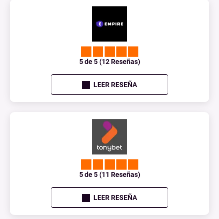
5 de 5 (12 Reseñas)
LEER RESEÑA
5 de 5 (11 Reseñas)
LEER RESEÑA