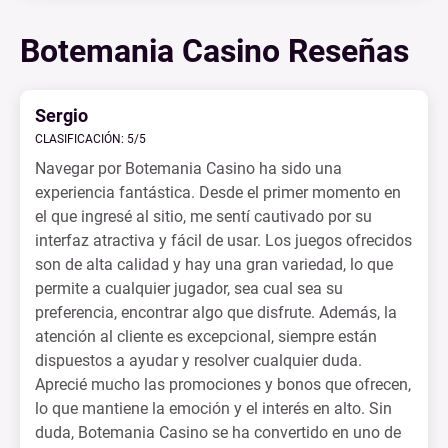
Botemania Casino Reseñas
Sergio
CLASIFICACIÓN: 5/5
Navegar por Botemania Casino ha sido una
experiencia fantástica. Desde el primer momento en
el que ingresé al sitio, me sentí cautivado por su
interfaz atractiva y fácil de usar. Los juegos ofrecidos
son de alta calidad y hay una gran variedad, lo que
permite a cualquier jugador, sea cual sea su
preferencia, encontrar algo que disfrute. Además, la
atención al cliente es excepcional, siempre están
dispuestos a ayudar y resolver cualquier duda.
Aprecié mucho las promociones y bonos que ofrecen,
lo que mantiene la emoción y el interés en alto. Sin
duda, Botemania Casino se ha convertido en uno de