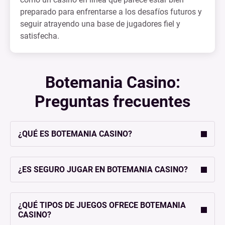
preparado para enfrentarse a los desafíos futuros y
seguir atrayendo una base de jugadores fiel y
satisfecha.
Botemania Casino:
Preguntas frecuentes
¿QUÉ ES BOTEMANIA CASINO?
¿ES SEGURO JUGAR EN BOTEMANIA CASINO?
¿QUÉ TIPOS DE JUEGOS OFRECE BOTEMANIA
CASINO?