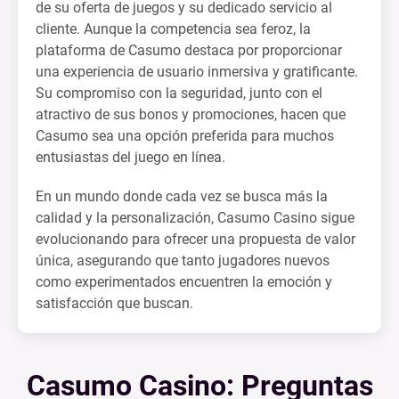
de su oferta de juegos y su dedicado servicio al
cliente. Aunque la competencia sea feroz, la
plataforma de Casumo destaca por proporcionar
una experiencia de usuario inmersiva y gratificante.
Su compromiso con la seguridad, junto con el
atractivo de sus bonos y promociones, hacen que
Casumo sea una opción preferida para muchos
entusiastas del juego en línea.
En un mundo donde cada vez se busca más la
calidad y la personalización, Casumo Casino sigue
evolucionando para ofrecer una propuesta de valor
única, asegurando que tanto jugadores nuevos
como experimentados encuentren la emoción y
satisfacción que buscan.
Casumo Casino: Preguntas