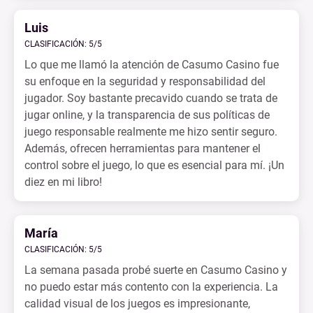
Luis
CLASIFICACIÓN: 5/5
Lo que me llamó la atención de Casumo Casino fue
su enfoque en la seguridad y responsabilidad del
jugador. Soy bastante precavido cuando se trata de
jugar online, y la transparencia de sus políticas de
juego responsable realmente me hizo sentir seguro.
Además, ofrecen herramientas para mantener el
control sobre el juego, lo que es esencial para mí. ¡Un
diez en mi libro!
María
CLASIFICACIÓN: 5/5
La semana pasada probé suerte en Casumo Casino y
no puedo estar más contento con la experiencia. La
calidad visual de los juegos es impresionante,