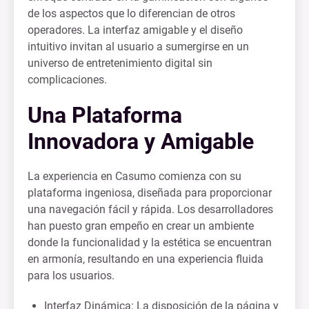
de los aspectos que lo diferencian de otros
operadores. La interfaz amigable y el diseño
intuitivo invitan al usuario a sumergirse en un
universo de entretenimiento digital sin
complicaciones.
Una Plataforma
Innovadora y Amigable
La experiencia en Casumo comienza con su
plataforma ingeniosa, diseñada para proporcionar
una navegación fácil y rápida. Los desarrolladores
han puesto gran empeño en crear un ambiente
donde la funcionalidad y la estética se encuentran
en armonía, resultando en una experiencia fluida
para los usuarios.
Interfaz Dinámica: La disposición de la página y