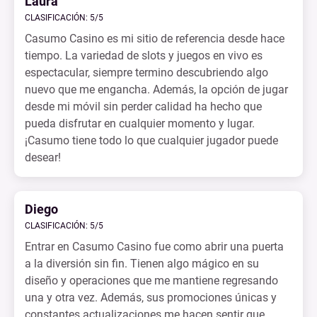
Laura
CLASIFICACIÓN: 5/5
Casumo Casino es mi sitio de referencia desde hace
tiempo. La variedad de slots y juegos en vivo es
espectacular, siempre termino descubriendo algo
nuevo que me engancha. Además, la opción de jugar
desde mi móvil sin perder calidad ha hecho que
pueda disfrutar en cualquier momento y lugar.
¡Casumo tiene todo lo que cualquier jugador puede
desear!
Diego
CLASIFICACIÓN: 5/5
Entrar en Casumo Casino fue como abrir una puerta
a la diversión sin fin. Tienen algo mágico en su
diseño y operaciones que me mantiene regresando
una y otra vez. Además, sus promociones únicas y
constantes actualizaciones me hacen sentir que