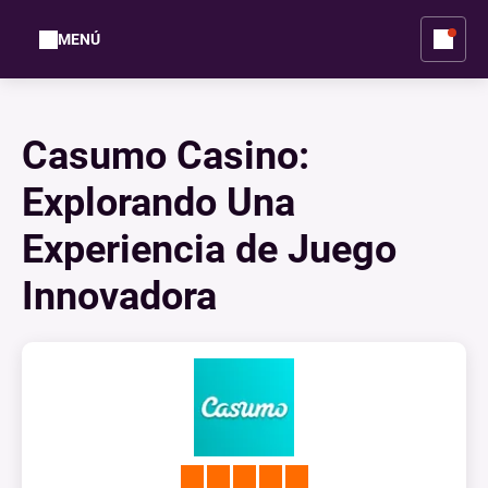
MENÚ
Casumo Casino:
Explorando Una
Experiencia de Juego
Innovadora