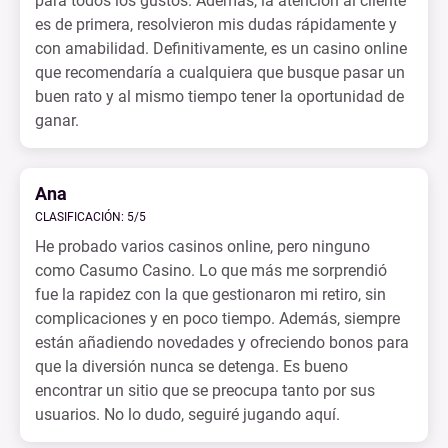
para todos los gustos. Además, la atención al cliente
es de primera, resolvieron mis dudas rápidamente y
con amabilidad. Definitivamente, es un casino online
que recomendaría a cualquiera que busque pasar un
buen rato y al mismo tiempo tener la oportunidad de
ganar.
Ana
CLASIFICACIÓN: 5/5
He probado varios casinos online, pero ninguno
como Casumo Casino. Lo que más me sorprendió
fue la rapidez con la que gestionaron mi retiro, sin
complicaciones y en poco tiempo. Además, siempre
están añadiendo novedades y ofreciendo bonos para
que la diversión nunca se detenga. Es bueno
encontrar un sitio que se preocupa tanto por sus
usuarios. No lo dudo, seguiré jugando aquí.