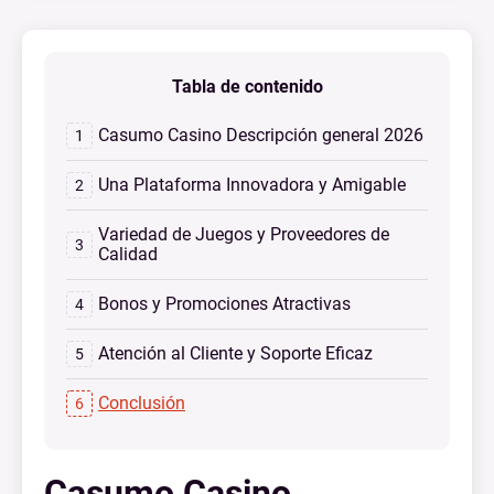
Tabla de contenido
Casumo Casino Descripción general 2026
Una Plataforma Innovadora y Amigable
Variedad de Juegos y Proveedores de
Calidad
Bonos y Promociones Atractivas
Atención al Cliente y Soporte Eficaz
Conclusión
Casumo Casino