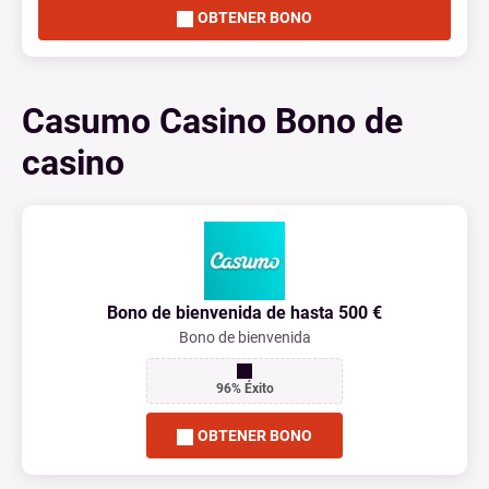
OBTENER BONO
Casumo Casino Bono de
casino
Bono de bienvenida de hasta 500 €
Bono de bienvenida
96% Éxito
OBTENER BONO