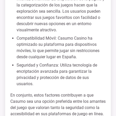
la categorización de los juegos hacen que la
exploración sea sencilla. Los usuarios pueden
encontrar sus juegos favoritos con facilidad o
descubrir nuevas opciones en un entorno
visualmente atractivo.
Compatibilidad Móvil: Casumo Casino ha
optimizado su plataforma para dispositivos
móviles, lo que permite jugar sin restricciones
desde cualquier lugar en España.
Seguridad y Confianza: Utiliza tecnología de
encriptación avanzada para garantizar la
privacidad y protección de datos de sus
usuarios.
En conjunto, estos factores contribuyen a que
Casumo sea una opción preferida entre los amantes
del juego que valoran tanto la seguridad como la
accesibilidad en sus plataformas de juego en línea.