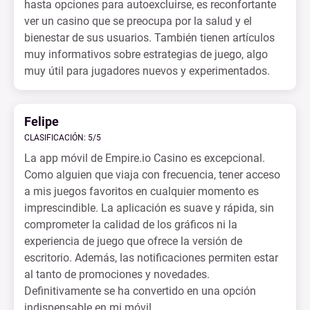
hasta opciones para autoexcluirse, es reconfortante
ver un casino que se preocupa por la salud y el
bienestar de sus usuarios. También tienen artículos
muy informativos sobre estrategias de juego, algo
muy útil para jugadores nuevos y experimentados.
Felipe
CLASIFICACIÓN: 5/5
La app móvil de Empire.io Casino es excepcional.
Como alguien que viaja con frecuencia, tener acceso
a mis juegos favoritos en cualquier momento es
imprescindible. La aplicación es suave y rápida, sin
comprometer la calidad de los gráficos ni la
experiencia de juego que ofrece la versión de
escritorio. Además, las notificaciones permiten estar
al tanto de promociones y novedades.
Definitivamente se ha convertido en una opción
indispensable en mi móvil.