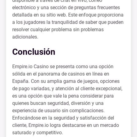
disponible a través de chat en vivo, correo
electrónico y una sección de preguntas frecuentes
detallada en su sitio web. Este enfoque proporciona
a los jugadores la tranquilidad de saber que pueden
resolver cualquier problema sin problemas
adicionales.
Conclusión
Empire.io Casino se presenta como una opción
sólida en el panorama de casinos en línea en
España. Con su amplia gama de juegos, opciones
de pago variadas, y atención al cliente excepcional,
es una opción que vale la pena considerar para
quienes buscan seguridad, diversión y una
experiencia de usuario sin complicaciones.
Enfocándose en la seguridad y satisfacción del
cliente, Empire.io logra destacarse en un mercado
saturado y competitivo.