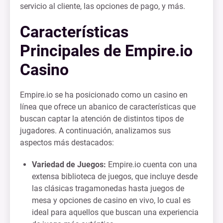
servicio al cliente, las opciones de pago, y más.
Características
Principales de Empire.io
Casino
Empire.io se ha posicionado como un casino en
línea que ofrece un abanico de características que
buscan captar la atención de distintos tipos de
jugadores. A continuación, analizamos sus
aspectos más destacados:
Variedad de Juegos:
Empire.io cuenta con una
extensa biblioteca de juegos, que incluye desde
las clásicas tragamonedas hasta juegos de
mesa y opciones de casino en vivo, lo cual es
ideal para aquellos que buscan una experiencia