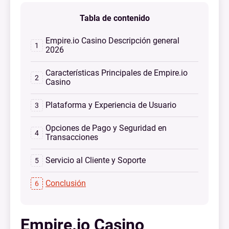
Tabla de contenido
Empire.io Casino Descripción general
2026
Características Principales de Empire.io
Casino
Plataforma y Experiencia de Usuario
Opciones de Pago y Seguridad en
Transacciones
Servicio al Cliente y Soporte
Conclusión
Empire.io Casino