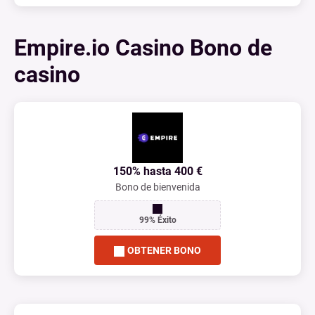
Empire.io Casino Bono de
casino
150% hasta 400 €
Bono de bienvenida
99% Éxito
OBTENER BONO