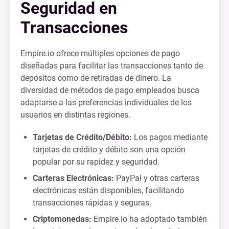
Seguridad en
Transacciones
Empire.io ofrece múltiples opciones de pago
diseñadas para facilitar las transacciones tanto de
depósitos como de retiradas de dinero. La
diversidad de métodos de pago empleados busca
adaptarse a las preferencias individuales de los
usuarios en distintas regiones.
Tarjetas de Crédito/Débito:
Los pagos mediante
tarjetas de crédito y débito son una opción
popular por su rapidez y seguridad.
Carteras Electrónicas:
PayPal y otras carteras
electrónicas están disponibles, facilitando
transacciones rápidas y seguras.
Criptomonedas:
Empire.io ha adoptado también