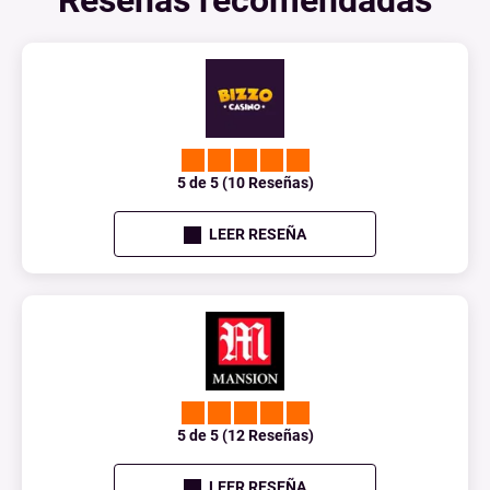
Reseñas recomendadas
5 de 5 (10 Reseñas)
LEER RESEÑA
5 de 5 (12 Reseñas)
LEER RESEÑA