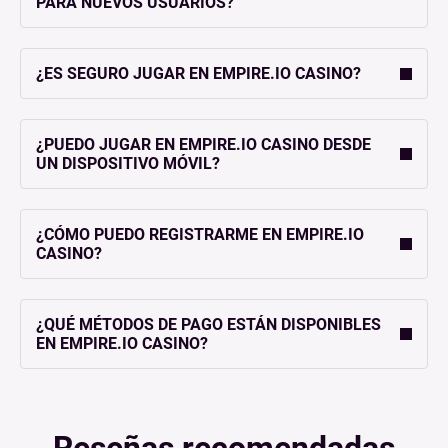
PARA NUEVOS USUARIOS?
¿ES SEGURO JUGAR EN EMPIRE.IO CASINO?
¿PUEDO JUGAR EN EMPIRE.IO CASINO DESDE
UN DISPOSITIVO MÓVIL?
¿CÓMO PUEDO REGISTRARME EN EMPIRE.IO
CASINO?
¿QUÉ MÉTODOS DE PAGO ESTÁN DISPONIBLES
EN EMPIRE.IO CASINO?