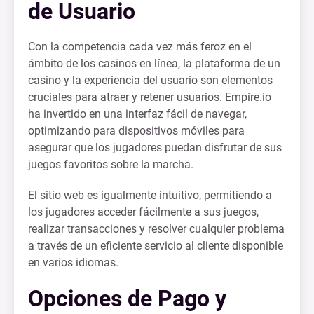
de Usuario
Con la competencia cada vez más feroz en el
ámbito de los casinos en línea, la plataforma de un
casino y la experiencia del usuario son elementos
cruciales para atraer y retener usuarios. Empire.io
ha invertido en una interfaz fácil de navegar,
optimizando para dispositivos móviles para
asegurar que los jugadores puedan disfrutar de sus
juegos favoritos sobre la marcha.
El sitio web es igualmente intuitivo, permitiendo a
los jugadores acceder fácilmente a sus juegos,
realizar transacciones y resolver cualquier problema
a través de un eficiente servicio al cliente disponible
en varios idiomas.
Opciones de Pago y