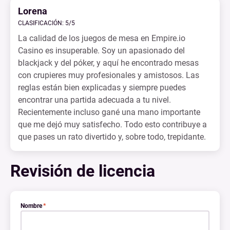
Lorena
CLASIFICACIÓN: 5/5
La calidad de los juegos de mesa en Empire.io
Casino es insuperable. Soy un apasionado del
blackjack y del póker, y aquí he encontrado mesas
con crupieres muy profesionales y amistosos. Las
reglas están bien explicadas y siempre puedes
encontrar una partida adecuada a tu nivel.
Recientemente incluso gané una mano importante
que me dejó muy satisfecho. Todo esto contribuye a
que pases un rato divertido y, sobre todo, trepidante.
Revisión de licencia
Nombre
*