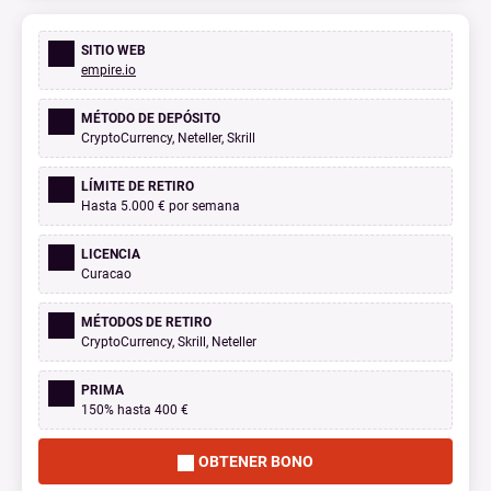
SITIO WEB
empire.io
MÉTODO DE DEPÓSITO
CryptoCurrency, Neteller, Skrill
LÍMITE DE RETIRO
Hasta 5.000 € por semana
LICENCIA
Curacao
MÉTODOS DE RETIRO
CryptoCurrency, Skrill, Neteller
PRIMA
150% hasta 400 €
OBTENER BONO