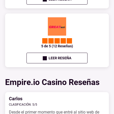
5 de 5 (12 Reseñas)
LEER RESEÑA
Empire.io Casino Reseñas
Carlos
CLASIFICACIÓN: 5/5
Desde el primer momento que entré al sitio web de