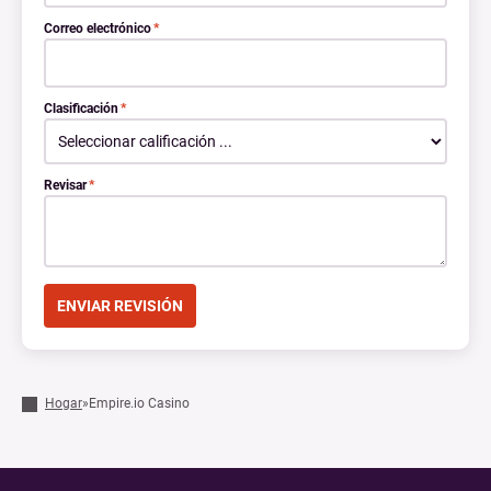
Correo electrónico
*
Clasificación
*
Revisar
*
Hogar
»
Empire.io Casino