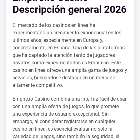
Descripción general 2026
El mercado de los casinos en línea ha
experimentado un crecimiento exponencial en los
últimos años, especialmente en Europa y,
concretamente, en España. Una de las plataformas
que ha captado la atención tanto de jugadores
novatos como experimentados es Empire.io. Este
casino en línea ofrece una amplia gama de juegos y
servicios, buscándose destacar en un mercado
altamente competitivo.
Empire.io Casino combina una interfaz fácil de usar
con una amplia oferta de juegos, lo que promete
una experiencia de usuario excepcional. Sin
embargo, al considerar registrarse en cualquier
casino en línea, es esencial evaluar no solo la
variedad de juegos, sino también la seguridad, el