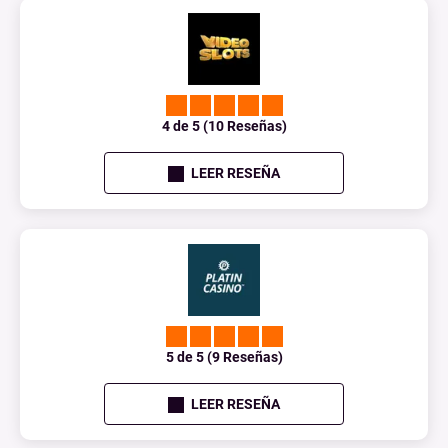
4 de 5 (10 Reseñas)
LEER RESEÑA
5 de 5 (9 Reseñas)
LEER RESEÑA