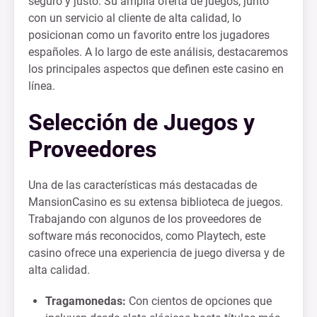
seguro y justo. Su amplia oferta de juegos, junto
con un servicio al cliente de alta calidad, lo
posicionan como un favorito entre los jugadores
españoles. A lo largo de este análisis, destacaremos
los principales aspectos que definen este casino en
línea.
Selección de Juegos y
Proveedores
Una de las características más destacadas de
MansionCasino es su extensa biblioteca de juegos.
Trabajando con algunos de los proveedores de
software más reconocidos, como Playtech, este
casino ofrece una experiencia de juego diversa y de
alta calidad.
Tragamonedas:
Con cientos de opciones que