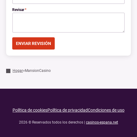
Revisar
*
Hogar
»
MansionCasino
Política de cookies
Política de privacidad
Condiciones de uso
2026 © Reservados todos los derechos |
casinos-espana.net