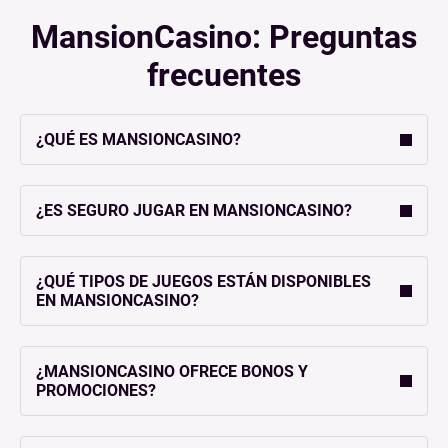
MansionCasino: Preguntas
frecuentes
¿QUÉ ES MANSIONCASINO?
¿ES SEGURO JUGAR EN MANSIONCASINO?
¿QUÉ TIPOS DE JUEGOS ESTÁN DISPONIBLES
EN MANSIONCASINO?
¿MANSIONCASINO OFRECE BONOS Y
PROMOCIONES?