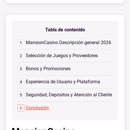
Tabla de contenido
MansionCasino Descripción general 2026
Selección de Juegos y Proveedores
Bonos y Promociones
Experiencia de Usuario y Plataforma
Seguridad, Depósitos y Atención al Cliente
Conclusión