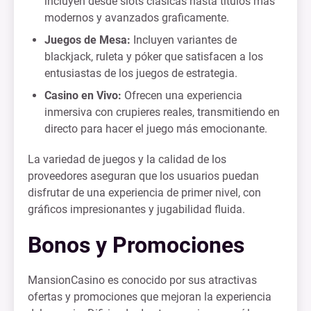
incluyen desde slots clásicas hasta títulos más
modernos y avanzados graficamente.
Juegos de Mesa:
Incluyen variantes de
blackjack, ruleta y póker que satisfacen a los
entusiastas de los juegos de estrategia.
Casino en Vivo:
Ofrecen una experiencia
inmersiva con crupieres reales, transmitiendo en
directo para hacer el juego más emocionante.
La variedad de juegos y la calidad de los
proveedores aseguran que los usuarios puedan
disfrutar de una experiencia de primer nivel, con
gráficos impresionantes y jugabilidad fluida.
Bonos y Promociones
MansionCasino es conocido por sus atractivas
ofertas y promociones que mejoran la experiencia