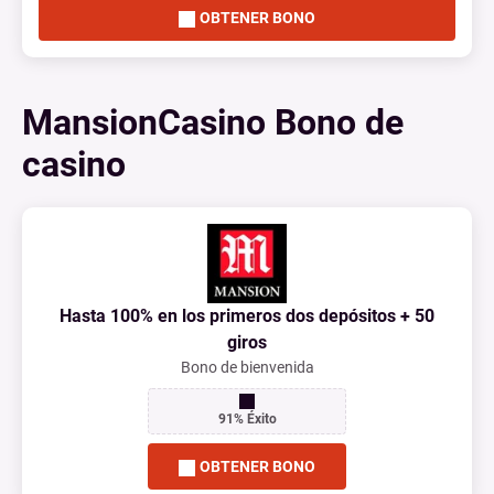
OBTENER BONO
MansionCasino Bono de
casino
Hasta 100% en los primeros dos depósitos + 50
giros
Bono de bienvenida
91% Éxito
OBTENER BONO