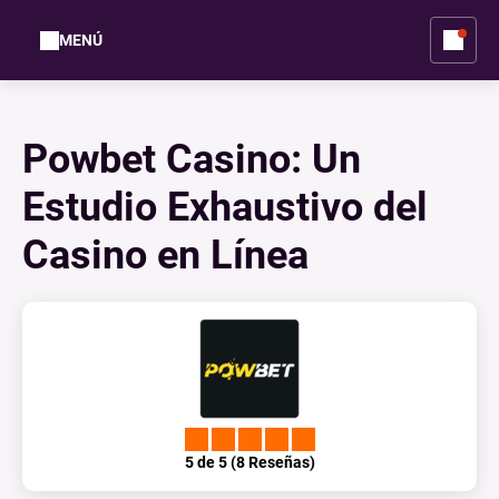
MENÚ
Powbet Casino: Un
Estudio Exhaustivo del
Casino en Línea
5 de 5 (8 Reseñas)