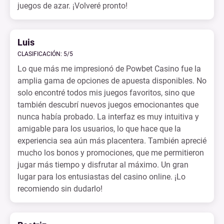
juegos de azar. ¡Volveré pronto!
Luis
CLASIFICACIÓN: 5/5
Lo que más me impresionó de Powbet Casino fue la
amplia gama de opciones de apuesta disponibles. No
solo encontré todos mis juegos favoritos, sino que
también descubrí nuevos juegos emocionantes que
nunca había probado. La interfaz es muy intuitiva y
amigable para los usuarios, lo que hace que la
experiencia sea aún más placentera. También aprecié
mucho los bonos y promociones, que me permitieron
jugar más tiempo y disfrutar al máximo. Un gran
lugar para los entusiastas del casino online. ¡Lo
recomiendo sin dudarlo!