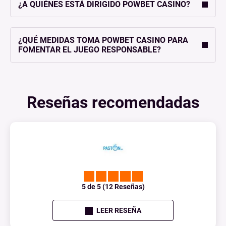
¿A QUIÉNES ESTÁ DIRIGIDO POWBET CASINO?
¿QUÉ MEDIDAS TOMA POWBET CASINO PARA
FOMENTAR EL JUEGO RESPONSABLE?
Reseñas recomendadas
5 de 5 (12 Reseñas)
LEER RESEÑA