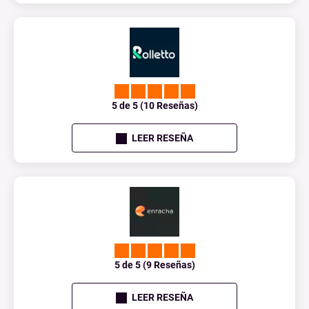
5 de 5 (10 Reseñas)
LEER RESEÑA
5 de 5 (9 Reseñas)
LEER RESEÑA