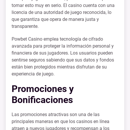
tomar esto muy en serio. El casino cuenta con una
licencia de una autoridad de juego reconocida, lo
que garantiza que opera de manera justa y
transparente.
Powbet Casino emplea tecnología de cifrado
avanzada para proteger la información personal y
financiera de sus jugadores. Los usuarios pueden
sentirse seguros sabiendo que sus datos y fondos
están bien protegidos mientras disfrutan de su
experiencia de juego.
Promociones y
Bonificaciones
Las promociones atractivas son una de las
principales maneras en que los casinos en línea
atraen a nuevos jugadores y recompensan a los