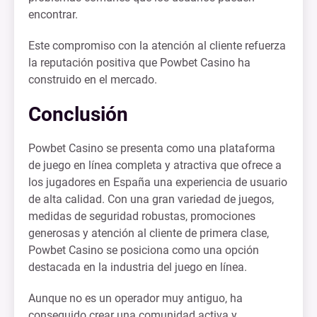
encontrar.
Este compromiso con la atención al cliente refuerza
la reputación positiva que Powbet Casino ha
construido en el mercado.
Conclusión
Powbet Casino se presenta como una plataforma
de juego en línea completa y atractiva que ofrece a
los jugadores en España una experiencia de usuario
de alta calidad. Con una gran variedad de juegos,
medidas de seguridad robustas, promociones
generosas y atención al cliente de primera clase,
Powbet Casino se posiciona como una opción
destacada en la industria del juego en línea.
Aunque no es un operador muy antiguo, ha
conseguido crear una comunidad activa y