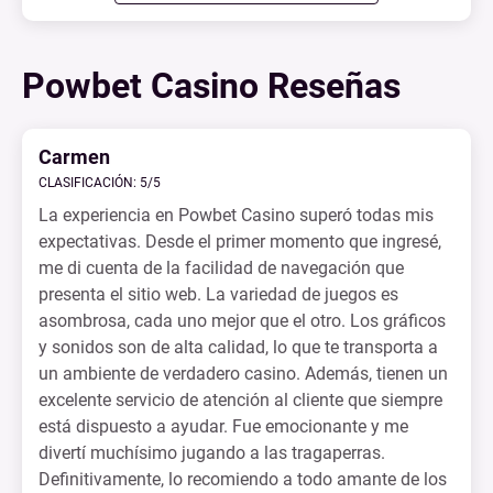
Powbet Casino Reseñas
Carmen
CLASIFICACIÓN: 5/5
La experiencia en Powbet Casino superó todas mis
expectativas. Desde el primer momento que ingresé,
me di cuenta de la facilidad de navegación que
presenta el sitio web. La variedad de juegos es
asombrosa, cada uno mejor que el otro. Los gráficos
y sonidos son de alta calidad, lo que te transporta a
un ambiente de verdadero casino. Además, tienen un
excelente servicio de atención al cliente que siempre
está dispuesto a ayudar. Fue emocionante y me
divertí muchísimo jugando a las tragaperras.
Definitivamente, lo recomiendo a todo amante de los