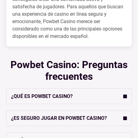
satisfecha de jugadores. Para aquellos que buscan
una experiencia de casino en línea segura y
emocionante, Powbet Casino merece ser
considerado como una de las principales opciones
disponibles en el mercado español.
Powbet Casino: Preguntas
frecuentes
¿QUÉ ES POWBET CASINO?
¿ES SEGURO JUGAR EN POWBET CASINO?