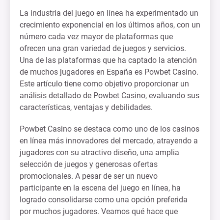
La industria del juego en línea ha experimentado un
crecimiento exponencial en los últimos años, con un
número cada vez mayor de plataformas que
ofrecen una gran variedad de juegos y servicios.
Una de las plataformas que ha captado la atención
de muchos jugadores en España es Powbet Casino.
Este artículo tiene como objetivo proporcionar un
análisis detallado de Powbet Casino, evaluando sus
características, ventajas y debilidades.
Powbet Casino se destaca como uno de los casinos
en línea más innovadores del mercado, atrayendo a
jugadores con su atractivo diseño, una amplia
selección de juegos y generosas ofertas
promocionales. A pesar de ser un nuevo
participante en la escena del juego en línea, ha
logrado consolidarse como una opción preferida
por muchos jugadores. Veamos qué hace que