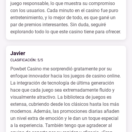
juego responsable, lo que muestra su compromiso
con los usuarios. Cada minuto en el casino fue puro
entretenimiento, y lo mejor de todo, es que gané un
par de premios interesantes. Sin duda, seguiré
explorando todo lo que este casino tiene para ofrecer.
Javier
CLASIFICACIÓN: 5/5
Powbet Casino me sorprendió gratamente por su
enfoque innovador hacia los juegos de casino online.
La integración de tecnología de última generación
hace que cada juego sea extremadamente fluido y
visualmente atractivo. La biblioteca de juegos es
extensa, cubriendo desde los clásicos hasta los más
modernos. Además, las promociones diarias añaden
un nivel extra de emoción y le dan un toque especial
a la experiencia. También tengo que agradecer al