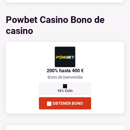
Powbet Casino Bono de
casino
200% hasta 400 €
Bono de bienvenida
98% Éxito
OBTENER BONO