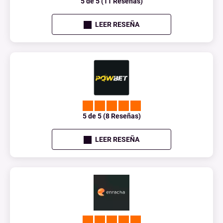
5 de 5 (11 Reseñas)
LEER RESEÑA
5 de 5 (8 Reseñas)
LEER RESEÑA