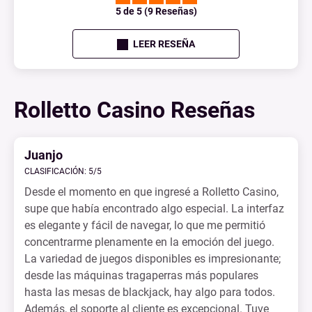
5 de 5 (9 Reseñas)
LEER RESEÑA
Rolletto Casino Reseñas
Juanjo
CLASIFICACIÓN: 5/5
Desde el momento en que ingresé a Rolletto Casino,
supe que había encontrado algo especial. La interfaz
es elegante y fácil de navegar, lo que me permitió
concentrarme plenamente en la emoción del juego.
La variedad de juegos disponibles es impresionante;
desde las máquinas tragaperras más populares
hasta las mesas de blackjack, hay algo para todos.
Además, el soporte al cliente es excepcional. Tuve