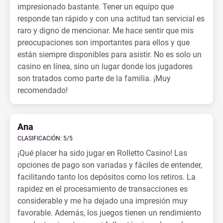
impresionado bastante. Tener un equipo que
responde tan rápido y con una actitud tan servicial es
raro y digno de mencionar. Me hace sentir que mis
preocupaciones son importantes para ellos y que
están siempre disponibles para asistir. No es solo un
casino en línea, sino un lugar donde los jugadores
son tratados como parte de la familia. ¡Muy
recomendado!
Ana
CLASIFICACIÓN: 5/5
¡Qué placer ha sido jugar en Rolletto Casino! Las
opciones de pago son variadas y fáciles de entender,
facilitando tanto los depósitos como los retiros. La
rapidez en el procesamiento de transacciones es
considerable y me ha dejado una impresión muy
favorable. Además, los juegos tienen un rendimiento