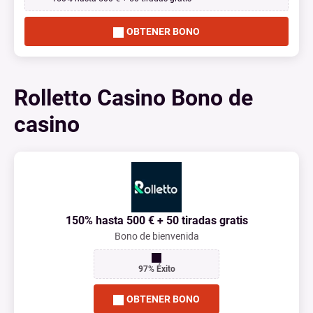
OBTENER BONO
Rolletto Casino Bono de
casino
150% hasta 500 € + 50 tiradas gratis
Bono de bienvenida
97% Éxito
OBTENER BONO