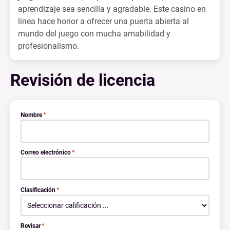
aprendizaje sea sencilla y agradable. Este casino en
línea hace honor a ofrecer una puerta abierta al
mundo del juego con mucha amabilidad y
profesionalismo.
Revisión de licencia
Nombre
*
Correo electrónico
*
Clasificación
*
Revisar
*