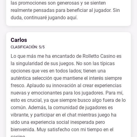
las promociones son generosas y se sienten
realmente pensadas para beneficiar al jugador. Sin
duda, continuaré jugando aquí.
Carlos
CLASIFICACIÓN: 5/5
Lo que más me ha encantado de Rolletto Casino es
la singularidad de sus juegos. No son las típicas
opciones que ves en todos lados; tienen una
auténtica selección que mantiene el interés siempre
fresco. Aplaudo su innovación al crear experiencias
nuevas y emocionantes para los jugadores. Para mí,
esto es crucial, ya que siempre busco algo fuera de lo
común. Además, la comunidad de jugadores es
vibrante, y participar en el chat mientras juego ha
sido una experiencia social inesperada pero
bienvenida. Muy satisfecho con mi tiempo en el
casino.