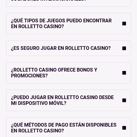
¿QUÉ TIPOS DE JUEGOS PUEDO ENCONTRAR
EN ROLLETTO CASINO?
¿ES SEGURO JUGAR EN ROLLETTO CASINO?
¿ROLLETTO CASINO OFRECE BONOS Y
PROMOCIONES?
¿PUEDO JUGAR EN ROLLETTO CASINO DESDE
MI DISPOSITIVO MÓVIL?
¿QUÉ MÉTODOS DE PAGO ESTÁN DISPONIBLES
EN ROLLETTO CASINO?