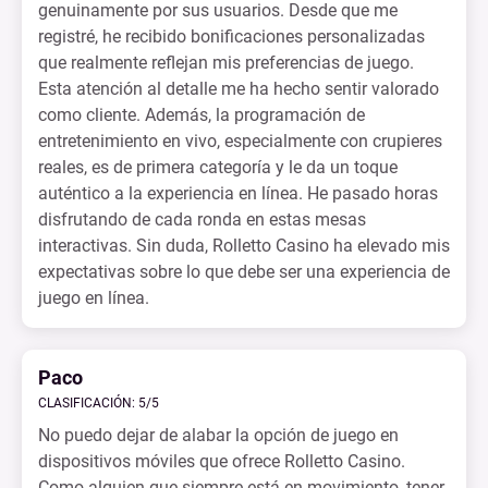
genuinamente por sus usuarios. Desde que me
registré, he recibido bonificaciones personalizadas
que realmente reflejan mis preferencias de juego.
Esta atención al detalle me ha hecho sentir valorado
como cliente. Además, la programación de
entretenimiento en vivo, especialmente con crupieres
reales, es de primera categoría y le da un toque
auténtico a la experiencia en línea. He pasado horas
disfrutando de cada ronda en estas mesas
interactivas. Sin duda, Rolletto Casino ha elevado mis
expectativas sobre lo que debe ser una experiencia de
juego en línea.
Paco
CLASIFICACIÓN: 5/5
No puedo dejar de alabar la opción de juego en
dispositivos móviles que ofrece Rolletto Casino.
Como alguien que siempre está en movimiento, tener