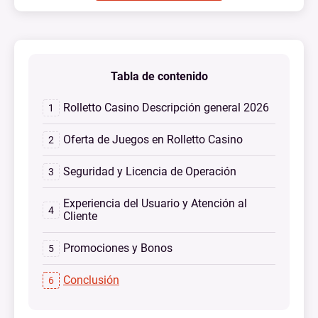
Tabla de contenido
Rolletto Casino Descripción general 2026
Oferta de Juegos en Rolletto Casino
Seguridad y Licencia de Operación
Experiencia del Usuario y Atención al
Cliente
Promociones y Bonos
Conclusión