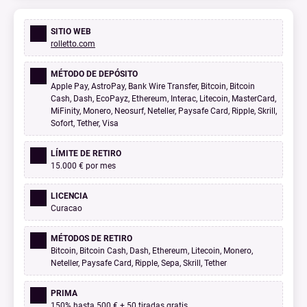
SITIO WEB
rolletto.com
MÉTODO DE DEPÓSITO
Apple Pay, AstroPay, Bank Wire Transfer, Bitcoin, Bitcoin
Cash, Dash, EcoPayz, Ethereum, Interac, Litecoin, MasterCard,
MiFinity, Monero, Neosurf, Neteller, Paysafe Card, Ripple, Skrill,
Sofort, Tether, Visa
LÍMITE DE RETIRO
15.000 € por mes
LICENCIA
Curacao
MÉTODOS DE RETIRO
Bitcoin, Bitcoin Cash, Dash, Ethereum, Litecoin, Monero,
Neteller, Paysafe Card, Ripple, Sepa, Skrill, Tether
PRIMA
150% hasta 500 € + 50 tiradas gratis