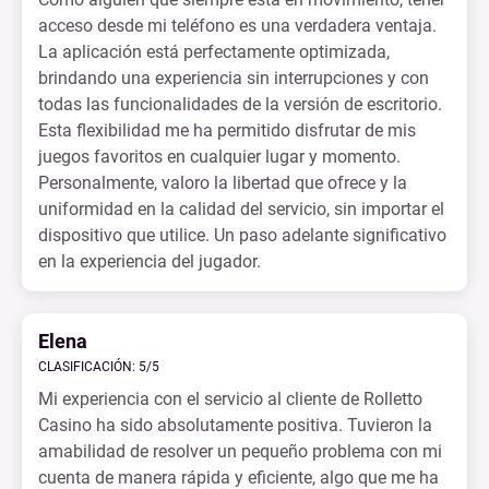
acceso desde mi teléfono es una verdadera ventaja.
La aplicación está perfectamente optimizada,
brindando una experiencia sin interrupciones y con
todas las funcionalidades de la versión de escritorio.
Esta flexibilidad me ha permitido disfrutar de mis
juegos favoritos en cualquier lugar y momento.
Personalmente, valoro la libertad que ofrece y la
uniformidad en la calidad del servicio, sin importar el
dispositivo que utilice. Un paso adelante significativo
en la experiencia del jugador.
Elena
CLASIFICACIÓN: 5/5
Mi experiencia con el servicio al cliente de Rolletto
Casino ha sido absolutamente positiva. Tuvieron la
amabilidad de resolver un pequeño problema con mi
cuenta de manera rápida y eficiente, algo que me ha