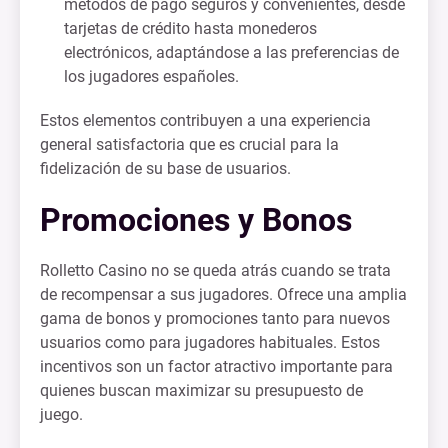
métodos de pago seguros y convenientes, desde
tarjetas de crédito hasta monederos
electrónicos, adaptándose a las preferencias de
los jugadores españoles.
Estos elementos contribuyen a una experiencia
general satisfactoria que es crucial para la
fidelización de su base de usuarios.
Promociones y Bonos
Rolletto Casino no se queda atrás cuando se trata
de recompensar a sus jugadores. Ofrece una amplia
gama de bonos y promociones tanto para nuevos
usuarios como para jugadores habituales. Estos
incentivos son un factor atractivo importante para
quienes buscan maximizar su presupuesto de
juego.