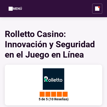
MENÚ
Rolletto Casino:
Innovación y Seguridad
en el Juego en Línea
5 de 5 (10 Reseñas)