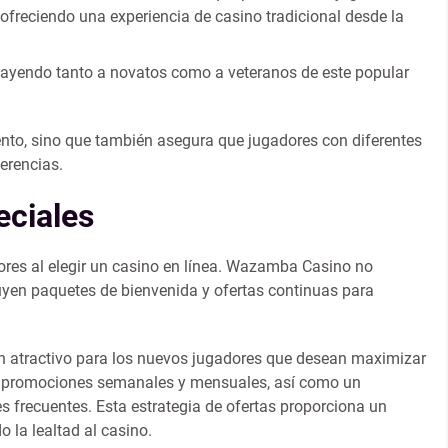
 ofreciendo una experiencia de casino tradicional desde la
trayendo tanto a novatos como a veteranos de este popular
ento, sino que también asegura que jugadores con diferentes
erencias.
ciales
res al elegir un casino en línea. Wazamba Casino no
uyen paquetes de bienvenida y ofertas continuas para
un atractivo para los nuevos jugadores que desean maximizar
 promociones semanales y mensuales, así como un
 frecuentes. Esta estrategia de ofertas proporciona un
o la lealtad al casino.