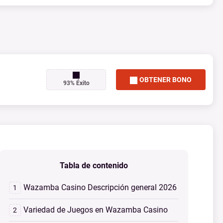
OBTENER BONO
93% Éxito
Tabla de contenido
Wazamba Casino Descripción general 2026
Variedad de Juegos en Wazamba Casino