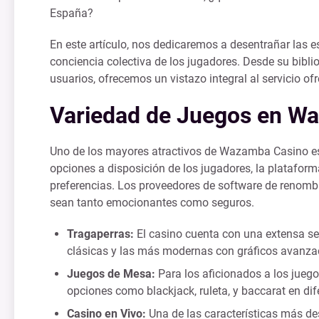
España?
En este artículo, nos dedicaremos a desentrañar las
conciencia colectiva de los jugadores. Desde su bibli
usuarios, ofrecemos un vistazo integral al servicio ofr
Variedad de Juegos en W
Uno de los mayores atractivos de Wazamba Casino es 
opciones a disposición de los jugadores, la platafor
preferencias. Los proveedores de software de renom
sean tanto emocionantes como seguros.
Tragaperras:
El casino cuenta con una extensa se
clásicas y las más modernas con gráficos avanzad
Juegos de Mesa:
Para los aficionados a los jueg
opciones como blackjack, ruleta, y baccarat en dif
Casino en Vivo:
Una de las características más des