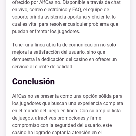
ofrecido por AlfCasino. Disponible a través de chat
en vivo, correo electrónico y FAQ, el equipo de
soporte brinda asistencia oportuna y eficiente, lo
cual es vital para resolver cualquier problema que
puedan enfrentar los jugadores.
Tener una línea abierta de comunicación no solo
mejora la satisfacción del usuario, sino que
demuestra la dedicación del casino en ofrecer un
servicio al cliente de calidad.
Conclusión
AlfCasino se presenta como una opción sólida para
los jugadores que buscan una experiencia completa
en el mundo del juego en línea. Con su amplia lista
de juegos, atractivas promociones y firme
compromiso con la seguridad del usuario, este
casino ha logrado captar la atención en el