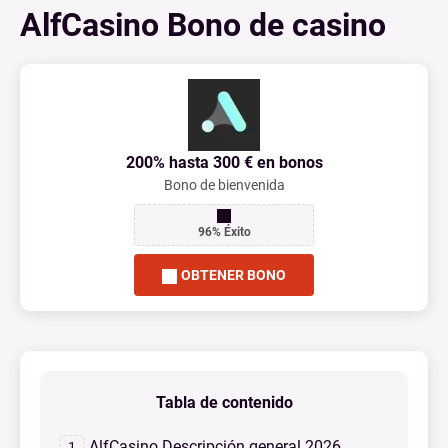
AlfCasino Bono de casino
200% hasta 300 € en bonos
Bono de bienvenida
96% Éxito
OBTENER BONO
Tabla de contenido
AlfCasino Descripción general 2026