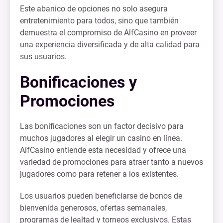
Este abanico de opciones no solo asegura
entretenimiento para todos, sino que también
demuestra el compromiso de AlfCasino en proveer
una experiencia diversificada y de alta calidad para
sus usuarios.
Bonificaciones y
Promociones
Las bonificaciones son un factor decisivo para
muchos jugadores al elegir un casino en línea.
AlfCasino entiende esta necesidad y ofrece una
variedad de promociones para atraer tanto a nuevos
jugadores como para retener a los existentes.
Los usuarios pueden beneficiarse de bonos de
bienvenida generosos, ofertas semanales,
programas de lealtad y torneos exclusivos. Estas