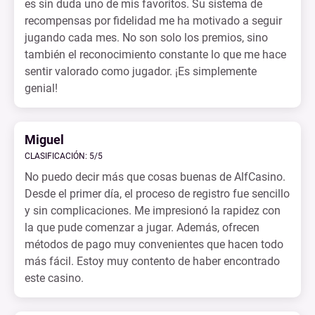
es sin duda uno de mis favoritos. Su sistema de
recompensas por fidelidad me ha motivado a seguir
jugando cada mes. No son solo los premios, sino
también el reconocimiento constante lo que me hace
sentir valorado como jugador. ¡Es simplemente
genial!
Miguel
CLASIFICACIÓN: 5/5
No puedo decir más que cosas buenas de AlfCasino.
Desde el primer día, el proceso de registro fue sencillo
y sin complicaciones. Me impresionó la rapidez con
la que pude comenzar a jugar. Además, ofrecen
métodos de pago muy convenientes que hacen todo
más fácil. Estoy muy contento de haber encontrado
este casino.