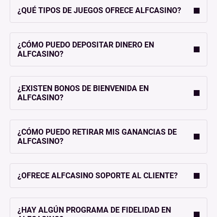
¿QUÉ TIPOS DE JUEGOS OFRECE ALFCASINO?
¿CÓMO PUEDO DEPOSITAR DINERO EN
ALFCASINO?
¿EXISTEN BONOS DE BIENVENIDA EN
ALFCASINO?
¿CÓMO PUEDO RETIRAR MIS GANANCIAS DE
ALFCASINO?
¿OFRECE ALFCASINO SOPORTE AL CLIENTE?
¿HAY ALGÚN PROGRAMA DE FIDELIDAD EN