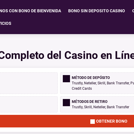
NOS CON BONO DE BIENVENIDA
BONO SIN DEPOSITO CASINO
ICIOS
 Completo del Casino en Lín
MÉTODO DE DEPÓSITO
Trustly, Neteller, Skrill, Bank Transfer, 
Credit Cards
MÉTODOS DE RETIRO
Trustly, Skrill, Neteller, Bank Transfer
OBTENER BONO