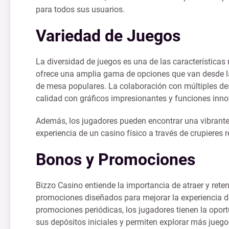
para todos sus usuarios.
Variedad de Juegos
La diversidad de juegos es una de las característica
ofrece una amplia gama de opciones que van desde l
de mesa populares. La colaboración con múltiples desa
calidad con gráficos impresionantes y funciones inn
Además, los jugadores pueden encontrar una vibrante 
experiencia de un casino físico a través de crupieres r
Bonos y Promociones
Bizzo Casino entiende la importancia de atraer y reten
promociones diseñados para mejorar la experiencia d
promociones periódicas, los jugadores tienen la opo
sus depósitos iniciales y permiten explorar más juego