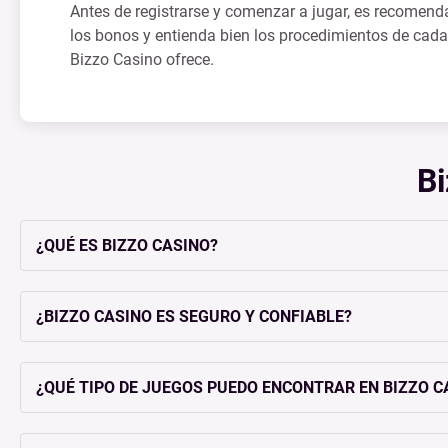
Antes de registrarse y comenzar a jugar, es recomenda
los bonos y entienda bien los procedimientos de cad
Bizzo Casino ofrece.
Bi
¿QUÉ ES BIZZO CASINO?
¿BIZZO CASINO ES SEGURO Y CONFIABLE?
¿QUÉ TIPO DE JUEGOS PUEDO ENCONTRAR EN BIZZO C