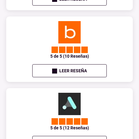
5 de 5 (10 Reseñas)
LEER RESEÑA
5 de 5 (12 Reseñas)