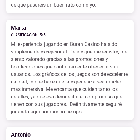
de que pasaréis un buen rato como yo.
Marta
CLASIFICACIÓN: 5/5
Mi experiencia jugando en Buran Casino ha sido
simplemente excepcional. Desde que me registré, me
siento valorado gracias a las promociones y
bonificaciones que continuamente ofrecen a sus
usuarios. Los gráficos de los juegos son de excelente
calidad, lo que hace que la experiencia sea mucho
más inmersiva. Me encanta que cuiden tanto los
detalles, ya que eso demuestra el compromiso que
tienen con sus jugadores. ¡Definitivamente seguiré
jugando aquí por mucho tiempo!
Antonio