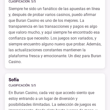
CLASIFICACIÓN: 5/5
Siempre he sido un fanático de las apuestas en línea
y, después de probar varios casinos, puedo afirmar
que Buran Casino es uno de los mejores. La
transparencia en las transacciones y pagos es algo
que valoro mucho, y aquí siempre he encontrado esa
confianza que necesito. Los juegos son variados, y
siempre encuentro alguno nuevo que probar. Además,
las actualizaciones constantes mantienen la
plataforma fresca y emocionante. Un diez para Buran
Casino.
Sofía
CLASIFICACIÓN: 5/5
En Buran Casino, cada vez que accedo siento que
estoy entrando a un lugar de diversión y
posibilidades ilimitadas. La selección de juegos es