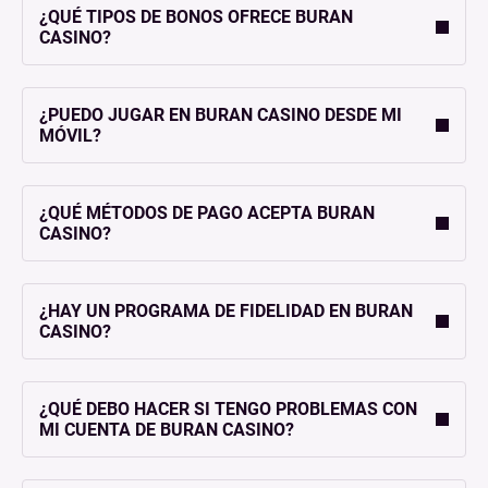
¿QUÉ TIPOS DE BONOS OFRECE BURAN
CASINO?
¿PUEDO JUGAR EN BURAN CASINO DESDE MI
MÓVIL?
¿QUÉ MÉTODOS DE PAGO ACEPTA BURAN
CASINO?
¿HAY UN PROGRAMA DE FIDELIDAD EN BURAN
CASINO?
¿QUÉ DEBO HACER SI TENGO PROBLEMAS CON
MI CUENTA DE BURAN CASINO?