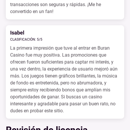
transacciones son seguras y rápidas. ¡Me he
convertido en un fan!
Isabel
CLASIFICACIÓN: 5/5
La primera impresión que tuve al entrar en Buran
Casino fue muy positiva. Las promociones que
ofrecen fueron suficientes para captar mi interés, y
una vez dentro, la experiencia de usuario mejoró aún
más. Los juegos tienen gráficos brillantes, la música
de fondo es entretenida, pero no abrumadora, y
siempre estoy recibiendo bonos que amplían mis
oportunidades de ganar. Si buscas un casino
interesante y agradable para pasar un buen rato, no
dudes en probar este sitio.