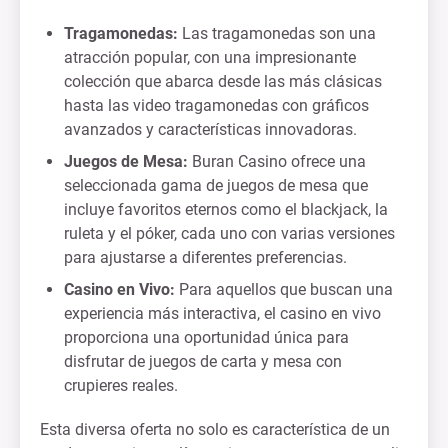
Tragamonedas:
Las tragamonedas son una
atracción popular, con una impresionante
colección que abarca desde las más clásicas
hasta las video tragamonedas con gráficos
avanzados y características innovadoras.
Juegos de Mesa:
Buran Casino ofrece una
seleccionada gama de juegos de mesa que
incluye favoritos eternos como el blackjack, la
ruleta y el póker, cada uno con varias versiones
para ajustarse a diferentes preferencias.
Casino en Vivo:
Para aquellos que buscan una
experiencia más interactiva, el casino en vivo
proporciona una oportunidad única para
disfrutar de juegos de carta y mesa con
crupieres reales.
Esta diversa oferta no solo es característica de un