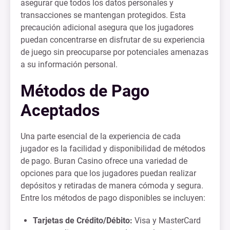
asegurar que todos los datos personales y
transacciones se mantengan protegidos. Esta
precaución adicional asegura que los jugadores
puedan concentrarse en disfrutar de su experiencia
de juego sin preocuparse por potenciales amenazas
a su información personal.
Métodos de Pago
Aceptados
Una parte esencial de la experiencia de cada
jugador es la facilidad y disponibilidad de métodos
de pago. Buran Casino ofrece una variedad de
opciones para que los jugadores puedan realizar
depósitos y retiradas de manera cómoda y segura.
Entre los métodos de pago disponibles se incluyen:
Tarjetas de Crédito/Débito:
Visa y MasterCard