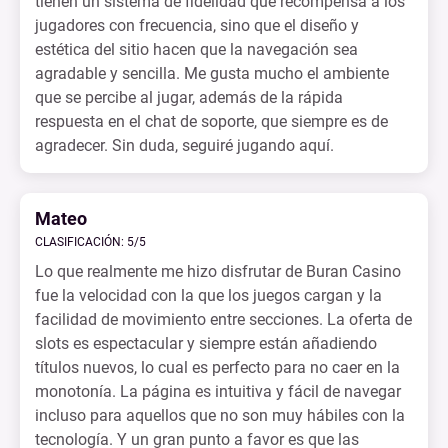
tienen un sistema de fidelidad que recompensa a los
jugadores con frecuencia, sino que el diseño y
estética del sitio hacen que la navegación sea
agradable y sencilla. Me gusta mucho el ambiente
que se percibe al jugar, además de la rápida
respuesta en el chat de soporte, que siempre es de
agradecer. Sin duda, seguiré jugando aquí.
Mateo
CLASIFICACIÓN: 5/5
Lo que realmente me hizo disfrutar de Buran Casino
fue la velocidad con la que los juegos cargan y la
facilidad de movimiento entre secciones. La oferta de
slots es espectacular y siempre están añadiendo
títulos nuevos, lo cual es perfecto para no caer en la
monotonía. La página es intuitiva y fácil de navegar
incluso para aquellos que no son muy hábiles con la
tecnología. Y un gran punto a favor es que las