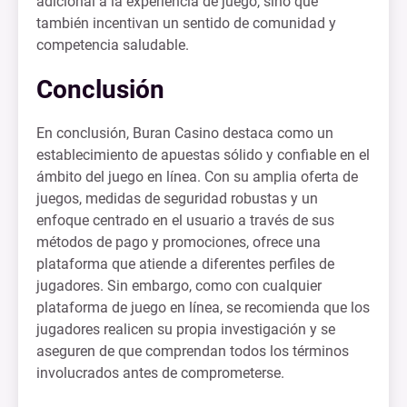
adicional a la experiencia de juego, sino que
también incentivan un sentido de comunidad y
competencia saludable.
Conclusión
En conclusión, Buran Casino destaca como un
establecimiento de apuestas sólido y confiable en el
ámbito del juego en línea. Con su amplia oferta de
juegos, medidas de seguridad robustas y un
enfoque centrado en el usuario a través de sus
métodos de pago y promociones, ofrece una
plataforma que atiende a diferentes perfiles de
jugadores. Sin embargo, como con cualquier
plataforma de juego en línea, se recomienda que los
jugadores realicen su propia investigación y se
aseguren de que comprendan todos los términos
involucrados antes de comprometerse.