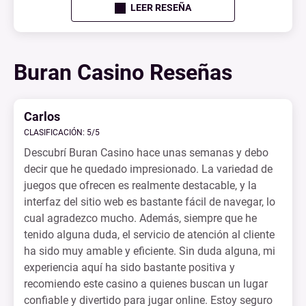
LEER RESEÑA
Buran Casino Reseñas
Carlos
CLASIFICACIÓN: 5/5
Descubrí Buran Casino hace unas semanas y debo
decir que he quedado impresionado. La variedad de
juegos que ofrecen es realmente destacable, y la
interfaz del sitio web es bastante fácil de navegar, lo
cual agradezco mucho. Además, siempre que he
tenido alguna duda, el servicio de atención al cliente
ha sido muy amable y eficiente. Sin duda alguna, mi
experiencia aquí ha sido bastante positiva y
recomiendo este casino a quienes buscan un lugar
confiable y divertido para jugar online. Estoy seguro