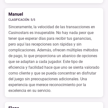
Manuel
CLASIFICACIÓN: 5/5
Sinceramente, la velocidad de las transacciones en
Casinostars es insuperable. No hay nada peor que
tener que esperar días para recibir tus ganancias,
pero aquí las recepciones son rápidas y sin
complicaciones. Además, ofrecen múltiples métodos
de pago, lo que proporciona un abanico de opciones
que se adaptan a cada jugador. Este tipo de
eficiencia y facilidad hace que uno se sienta valorado
como cliente y que se pueda concentrar en disfrutar
del juego sin preocupaciones adicionales. Una
experiencia que merece reconocimiento por la
excelencia en su servicio.