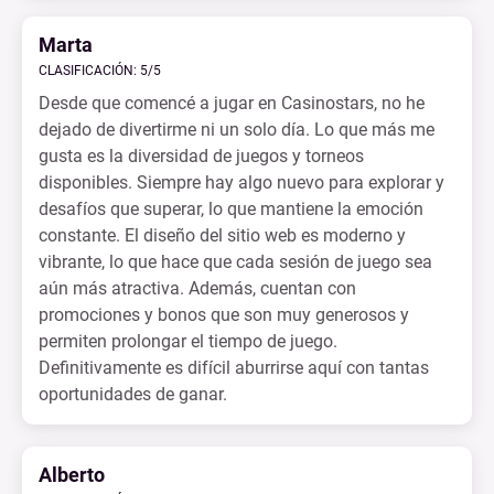
Marta
CLASIFICACIÓN: 5/5
Desde que comencé a jugar en Casinostars, no he
dejado de divertirme ni un solo día. Lo que más me
gusta es la diversidad de juegos y torneos
disponibles. Siempre hay algo nuevo para explorar y
desafíos que superar, lo que mantiene la emoción
constante. El diseño del sitio web es moderno y
vibrante, lo que hace que cada sesión de juego sea
aún más atractiva. Además, cuentan con
promociones y bonos que son muy generosos y
permiten prolongar el tiempo de juego.
Definitivamente es difícil aburrirse aquí con tantas
oportunidades de ganar.
Alberto