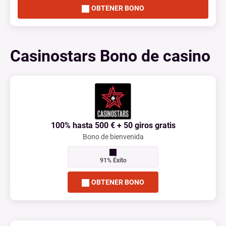
OBTENER BONO
Casinostars Bono de casino
100% hasta 500 € + 50 giros gratis
Bono de bienvenida
91% Éxito
OBTENER BONO