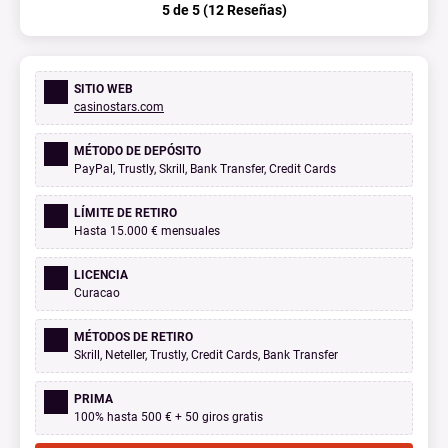
5 de 5 (12 Reseñas)
SITIO WEB
casinostars.com
MÉTODO DE DEPÓSITO
PayPal, Trustly, Skrill, Bank Transfer, Credit Cards
LÍMITE DE RETIRO
Hasta 15.000 € mensuales
LICENCIA
Curacao
MÉTODOS DE RETIRO
Skrill, Neteller, Trustly, Credit Cards, Bank Transfer
PRIMA
100% hasta 500 € + 50 giros gratis