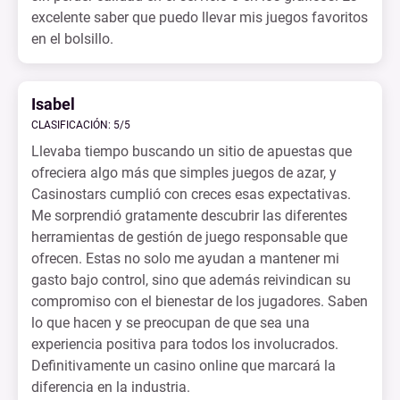
excelente saber que puedo llevar mis juegos favoritos
en el bolsillo.
Isabel
CLASIFICACIÓN: 5/5
Llevaba tiempo buscando un sitio de apuestas que
ofreciera algo más que simples juegos de azar, y
Casinostars cumplió con creces esas expectativas.
Me sorprendió gratamente descubrir las diferentes
herramientas de gestión de juego responsable que
ofrecen. Estas no solo me ayudan a mantener mi
gasto bajo control, sino que además reivindican su
compromiso con el bienestar de los jugadores. Saben
lo que hacen y se preocupan de que sea una
experiencia positiva para todos los involucrados.
Definitivamente un casino online que marcará la
diferencia en la industria.