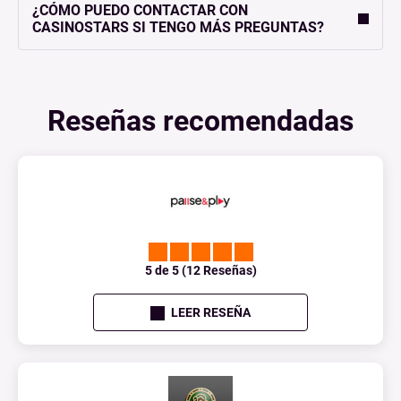
¿CÓMO PUEDO CONTACTAR CON
CASINOSTARS SI TENGO MÁS PREGUNTAS?
Reseñas recomendadas
5 de 5 (12 Reseñas)
LEER RESEÑA