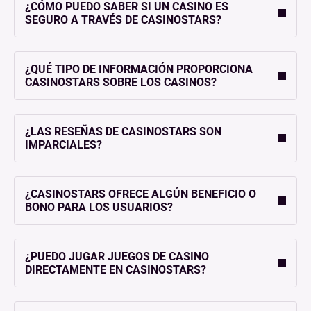
¿CÓMO PUEDO SABER SI UN CASINO ES
SEGURO A TRAVÉS DE CASINOSTARS?
¿QUÉ TIPO DE INFORMACIÓN PROPORCIONA
CASINOSTARS SOBRE LOS CASINOS?
¿LAS RESEÑAS DE CASINOSTARS SON
IMPARCIALES?
¿CASINOSTARS OFRECE ALGÚN BENEFICIO O
BONO PARA LOS USUARIOS?
¿PUEDO JUGAR JUEGOS DE CASINO
DIRECTAMENTE EN CASINOSTARS?