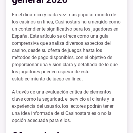
En el dinámico y cada vez más popular mundo de
los casinos en línea, Casinostars ha emergido como
un contendiente significativo para los jugadores en
España. Este artículo se ofrece como una guía
comprensiva que analiza diversos aspectos del
casino, desde su oferta de juegos hasta los
métodos de pago disponibles, con el objetivo de
proporcionar una visión clara y detallada de lo que
los jugadores pueden esperar de este
establecimiento de juego en línea.
A través de una evaluación crítica de elementos
clave como la seguridad, el servicio al cliente y la
experiencia del usuario, los lectores podrán tener
una idea informada de si Casinostars es o no la
opción adecuada para ellos.