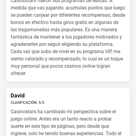
Casinostars fueron sus programas de lealtad. A
medida que vas jugando, acumulas puntos que luego
se pueden canjear por diferentes recompensas, desde
bonos en efectivo hasta giros gratis en algunas de
las tragamonedas más populares. Es una manera
fantástica de mantener a los jugadores motivados y
agradecerles por seguir eligiendo su plataforma.
Cada vez que subo de nivel en su programa VIP, me
siento valorado y recompensado, lo cual es un toque
muy personal que pocos casinos online logran
ofrecer.
David
CLASIFICACIÓN: 5/5
Casinostars ha cambiado mi perspectiva sobre el
juego online. Antes era un tanto reacio a probar
suerte en este tipo de páginas, pero desde que
ingresé, solo he tenido buenas experiencias. Todo el