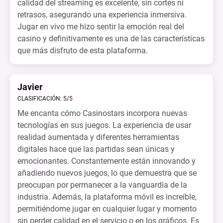
calidad del streaming es excelente, sin cortes ni
retrasos, asegurando una experiencia inmersiva.
Jugar en vivo me hizo sentir la emoción real del
casino y definitivamente es una de las características
que más disfruto de esta plataforma.
Javier
CLASIFICACIÓN: 5/5
Me encanta cómo Casinostars incorpora nuevas
tecnologías en sus juegos. La experiencia de usar
realidad aumentada y diferentes herramientas
digitales hace que las partidas sean únicas y
emocionantes. Constantemente están innovando y
añadiendo nuevos juegos, lo que demuestra que se
preocupan por permanecer a la vanguardia de la
industria. Además, la plataforma móvil es increíble,
permitiéndome jugar en cualquier lugar y momento
sin perder calidad en el servicio o en los gráficos. Es