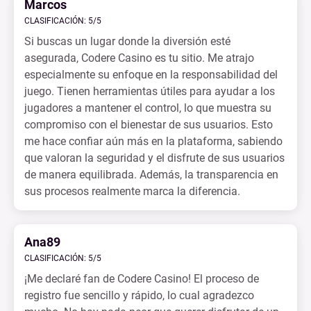
Marcos
CLASIFICACIÓN: 5/5
Si buscas un lugar donde la diversión esté
asegurada, Codere Casino es tu sitio. Me atrajo
especialmente su enfoque en la responsabilidad del
juego. Tienen herramientas útiles para ayudar a los
jugadores a mantener el control, lo que muestra su
compromiso con el bienestar de sus usuarios. Esto
me hace confiar aún más en la plataforma, sabiendo
que valoran la seguridad y el disfrute de sus usuarios
de manera equilibrada. Además, la transparencia en
sus procesos realmente marca la diferencia.
Ana89
CLASIFICACIÓN: 5/5
¡Me declaré fan de Codere Casino! El proceso de
registro fue sencillo y rápido, lo cual agradezco