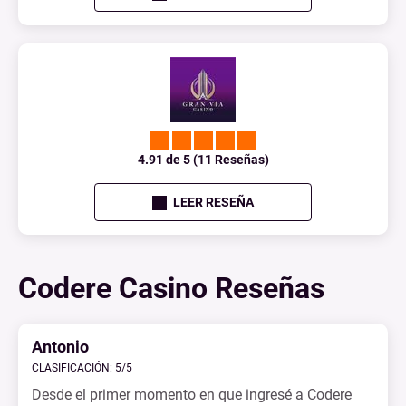
4.91 de 5 (11 Reseñas)
LEER RESEÑA
Codere Casino Reseñas
Antonio
CLASIFICACIÓN: 5/5
Desde el primer momento en que ingresé a Codere