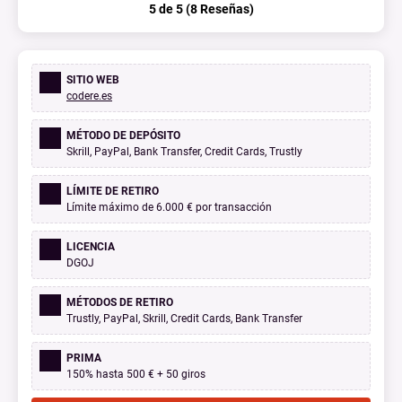
5 de 5 (8 Reseñas)
SITIO WEB
codere.es
MÉTODO DE DEPÓSITO
Skrill, PayPal, Bank Transfer, Credit Cards, Trustly
LÍMITE DE RETIRO
Límite máximo de 6.000 € por transacción
LICENCIA
DGOJ
MÉTODOS DE RETIRO
Trustly, PayPal, Skrill, Credit Cards, Bank Transfer
PRIMA
150% hasta 500 € + 50 giros