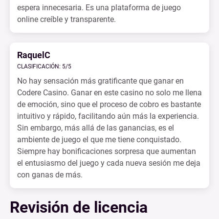
espera innecesaria. Es una plataforma de juego
online creíble y transparente.
RaquelC
CLASIFICACIÓN: 5/5
No hay sensación más gratificante que ganar en
Codere Casino. Ganar en este casino no solo me llena
de emoción, sino que el proceso de cobro es bastante
intuitivo y rápido, facilitando aún más la experiencia.
Sin embargo, más allá de las ganancias, es el
ambiente de juego el que me tiene conquistado.
Siempre hay bonificaciones sorpresa que aumentan
el entusiasmo del juego y cada nueva sesión me deja
con ganas de más.
Revisión de licencia