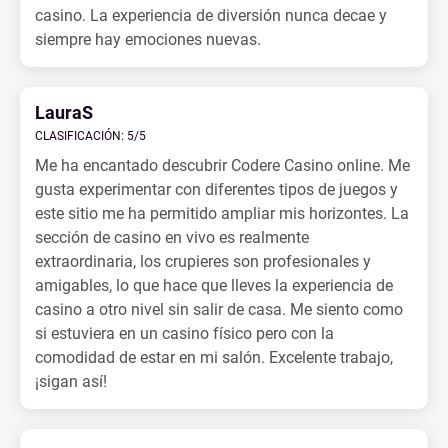
casino. La experiencia de diversión nunca decae y
siempre hay emociones nuevas.
LauraS
CLASIFICACIÓN: 5/5
Me ha encantado descubrir Codere Casino online. Me
gusta experimentar con diferentes tipos de juegos y
este sitio me ha permitido ampliar mis horizontes. La
sección de casino en vivo es realmente
extraordinaria, los crupieres son profesionales y
amigables, lo que hace que lleves la experiencia de
casino a otro nivel sin salir de casa. Me siento como
si estuviera en un casino físico pero con la
comodidad de estar en mi salón. Excelente trabajo,
¡sigan así!