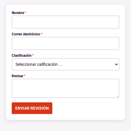
Nombre
*
Correo electrónico
*
Clasificación
*
Revisar
*