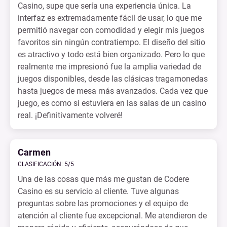
Casino, supe que sería una experiencia única. La
interfaz es extremadamente fácil de usar, lo que me
permitió navegar con comodidad y elegir mis juegos
favoritos sin ningún contratiempo. El diseño del sitio
es atractivo y todo está bien organizado. Pero lo que
realmente me impresionó fue la amplia variedad de
juegos disponibles, desde las clásicas tragamonedas
hasta juegos de mesa más avanzados. Cada vez que
juego, es como si estuviera en las salas de un casino
real. ¡Definitivamente volveré!
Carmen
CLASIFICACIÓN: 5/5
Una de las cosas que más me gustan de Codere
Casino es su servicio al cliente. Tuve algunas
preguntas sobre las promociones y el equipo de
atención al cliente fue excepcional. Me atendieron de