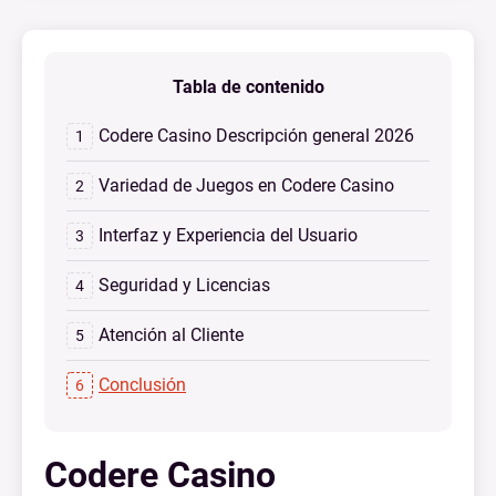
Tabla de contenido
Codere Casino Descripción general 2026
Variedad de Juegos en Codere Casino
Interfaz y Experiencia del Usuario
Seguridad y Licencias
Atención al Cliente
Conclusión
Codere Casino