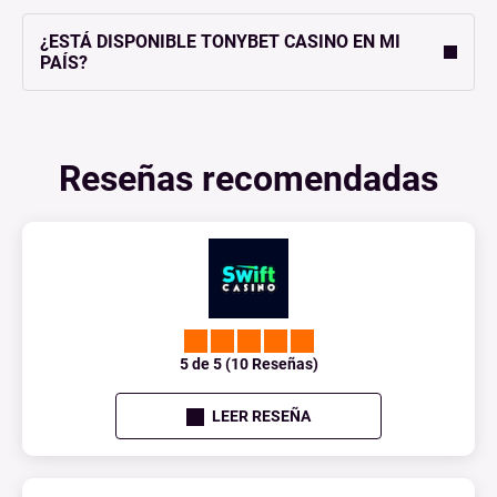
¿ESTÁ DISPONIBLE TONYBET CASINO EN MI
PAÍS?
Reseñas recomendadas
5 de 5 (10 Reseñas)
LEER RESEÑA