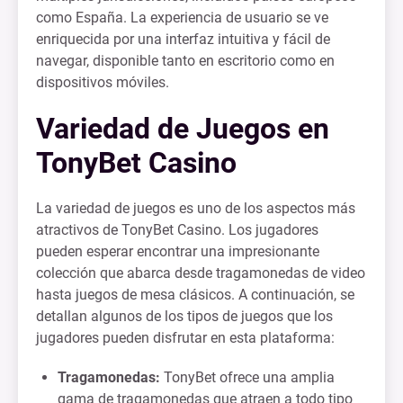
como España. La experiencia de usuario se ve
enriquecida por una interfaz intuitiva y fácil de
navegar, disponible tanto en escritorio como en
dispositivos móviles.
Variedad de Juegos en
TonyBet Casino
La variedad de juegos es uno de los aspectos más
atractivos de TonyBet Casino. Los jugadores
pueden esperar encontrar una impresionante
colección que abarca desde tragamonedas de video
hasta juegos de mesa clásicos. A continuación, se
detallan algunos de los tipos de juegos que los
jugadores pueden disfrutar en esta plataforma:
Tragamonedas:
TonyBet ofrece una amplia
gama de tragamonedas que atraen a todo tipo