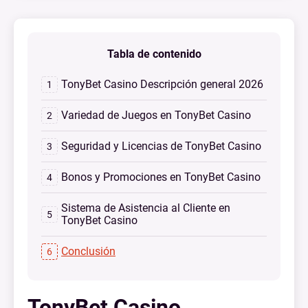
Tabla de contenido
TonyBet Casino Descripción general 2026
Variedad de Juegos en TonyBet Casino
Seguridad y Licencias de TonyBet Casino
Bonos y Promociones en TonyBet Casino
Sistema de Asistencia al Cliente en
TonyBet Casino
Conclusión
TonyBet Casino