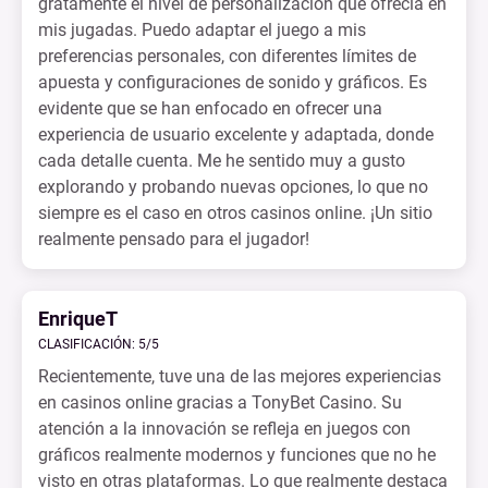
gratamente el nivel de personalización que ofrecía en
mis jugadas. Puedo adaptar el juego a mis
preferencias personales, con diferentes límites de
apuesta y configuraciones de sonido y gráficos. Es
evidente que se han enfocado en ofrecer una
experiencia de usuario excelente y adaptada, donde
cada detalle cuenta. Me he sentido muy a gusto
explorando y probando nuevas opciones, lo que no
siempre es el caso en otros casinos online. ¡Un sitio
realmente pensado para el jugador!
EnriqueT
CLASIFICACIÓN: 5/5
Recientemente, tuve una de las mejores experiencias
en casinos online gracias a TonyBet Casino. Su
atención a la innovación se refleja en juegos con
gráficos realmente modernos y funciones que no he
visto en otras plataformas. Lo que realmente destaca