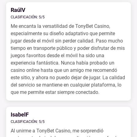
RaúlV
CLASIFICACIÓN: 5/5
Me encanta la versatilidad de TonyBet Casino,
especialmente su diseño adaptativo que permite
jugar desde el móvil sin perder calidad. Paso mucho
tiempo en transporte público y poder disfrutar de mis
juegos favoritos desde el móvil ha sido una
experiencia fantástica. Nunca había probado un
casino online hasta que un amigo me recomendó
este sitio, y ahora no puedo dejar de jugar. La calidad
del servicio se mantiene en cualquier plataforma, lo
que me permite estar siempre conectado.
IsabelF
CLASIFICACIÓN: 5/5
Al unirme a TonyBet Casino, me sorprendió