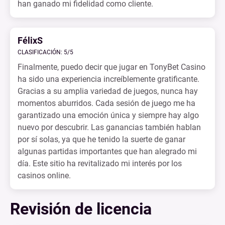
han ganado mi fidelidad como cliente.
FélixS
CLASIFICACIÓN: 5/5
Finalmente, puedo decir que jugar en TonyBet Casino
ha sido una experiencia increíblemente gratificante.
Gracias a su amplia variedad de juegos, nunca hay
momentos aburridos. Cada sesión de juego me ha
garantizado una emoción única y siempre hay algo
nuevo por descubrir. Las ganancias también hablan
por sí solas, ya que he tenido la suerte de ganar
algunas partidas importantes que han alegrado mi
día. Este sitio ha revitalizado mi interés por los
casinos online.
Revisión de licencia