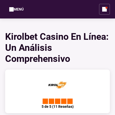
MENÚ
Kirolbet Casino En Línea:
Un Análisis
Comprehensivo
5 de 5 (11 Reseñas)