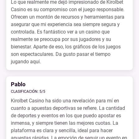
Lo que realmente me dejó impresionado de Kirolbet
Casino es su compromiso con el juego responsable.
Ofrecen un montón de recursos y herramientas para
asegurar que mi experiencia sea siempre segura y
controlada. Es fantástico ver a un casino que
realmente se preocupa por sus jugadores y su
bienestar. Aparte de eso, los gráficos de los juegos
son espectaculares. Da gusto pasar el tiempo
jugando aquí.
Pablo
CLASIFICACIÓN: 5/5
Kirolbet Casino ha sido una revelación para mí en
cuanto a apuestas deportivas se refiere. La cantidad
de deportes y eventos en los que puedo apostar es
inmensa, y siempre tienen las mejores cuotas. La
plataforma es clara y sencilla, ideal para hacer
apuestas rápidas. La emoción de seguir un evento en