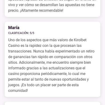
vivo y ver cómo se desarrollan las apuestas no tiene
precio. ¡Altamente recomendable!
María
CLASIFICACIÓN: 5/5
Uno de los aspectos que más valoro de Kirolbet
Casino es la rapidez con la que procesan las
transacciones. Nunca había experimentado un retiro
de ganancias tan rápido en comparación con otros
sitios. Adicionalmente, me encuentro siempre bien
informado gracias a las actualizaciones que el
casino proporciona periódicamente, lo cual me
permite estar al tanto de nuevas oportunidades y
juegos. ¡Es todo un placer ser parte de esta
comunidad!