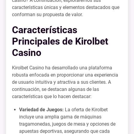
casino? A continuación, exploraremos sus
características únicas y elementos destacados que
conforman su propuesta de valor.
Características
Principales de Kirolbet
Casino
Kirolbet Casino ha desarrollado una plataforma
robusta enfocada en proporcionar una experiencia
de usuario intuitiva y atractiva a sus clientes. A
continuación, se destacan algunas de las
características que lo hacen destacar:
Variedad de Juegos:
La oferta de Kirolbet
incluye una amplia gama de máquinas
tragamonedas, juegos de mesa y opciones de
apuestas deportivas, asegurando que cada