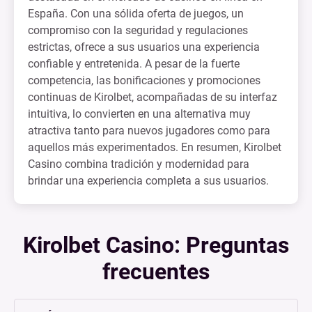
España. Con una sólida oferta de juegos, un
compromiso con la seguridad y regulaciones
estrictas, ofrece a sus usuarios una experiencia
confiable y entretenida. A pesar de la fuerte
competencia, las bonificaciones y promociones
continuas de Kirolbet, acompañadas de su interfaz
intuitiva, lo convierten en una alternativa muy
atractiva tanto para nuevos jugadores como para
aquellos más experimentados. En resumen, Kirolbet
Casino combina tradición y modernidad para
brindar una experiencia completa a sus usuarios.
Kirolbet Casino: Preguntas
frecuentes