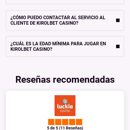
¿CÓMO PUEDO CONTACTAR AL SERVICIO AL
CLIENTE DE KIROLBET CASINO?
¿CUÁL ES LA EDAD MÍNIMA PARA JUGAR EN
KIROLBET CASINO?
Reseñas recomendadas
5 de 5 (11 Reseñas)