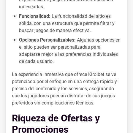
indeseadas.
Funcionalidad:
La funcionalidad del sitio es
sólida, con una estructura que permite filtrar y
buscar juegos de manera efectiva.
Opciones Personalizables:
Algunas opciones en
el sitio pueden ser personalizadas para
adaptarse mejor a las preferencias individuales
de cada usuario.
La experiencia inmersiva que ofrece Kirolbet se ve
potenciada por el enfoque en una entrega rápida y
precisa del contenido y los servicios, asegurando
que los jugadores puedan disfrutar de sus juegos
preferidos sin complicaciones técnicas.
Riqueza de Ofertas y
Promociones