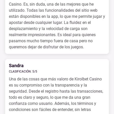
Casino. Es, sin duda, una de las mejores que he
utilizado. Todas las funcionalidades del sitio web
están disponibles en la app, lo que me permite jugar y
apostar desde cualquier lugar. La fluidez en el
desplazamiento y la velocidad de carga son
realmente impresionantes. Es ideal para quienes
pasamos mucho tiempo fuera de casa pero no
queremos dejar de disfrutar de los juegos.
Sandra
CLASIFICACIÓN: 5/5
Una de las cosas que más valoro de Kirolbet Casino
es su compromiso con la transparencia y la
seguridad. Desde el registro hasta las transacciones,
todo es claro y seguro, lo que me da una gran
confianza como usuario. Además, los términos y
condiciones son fáciles de entender, sin letras