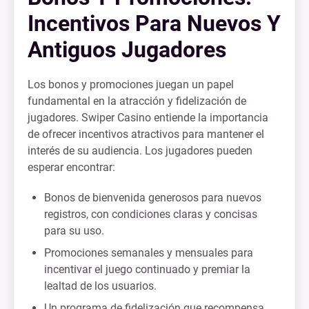
Incentivos Para Nuevos Y
Antiguos Jugadores
Los bonos y promociones juegan un papel
fundamental en la atracción y fidelización de
jugadores. Swiper Casino entiende la importancia
de ofrecer incentivos atractivos para mantener el
interés de su audiencia. Los jugadores pueden
esperar encontrar:
Bonos de bienvenida generosos para nuevos
registros, con condiciones claras y concisas
para su uso.
Promociones semanales y mensuales para
incentivar el juego continuado y premiar la
lealtad de los usuarios.
Un programa de fidelización que recompensa