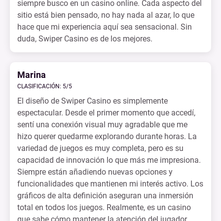
siempre busco en un casino online. Cada aspecto del
sitio está bien pensado, no hay nada al azar, lo que
hace que mi experiencia aquí sea sensacional. Sin
duda, Swiper Casino es de los mejores.
Marina
CLASIFICACIÓN: 5/5
El diseño de Swiper Casino es simplemente
espectacular. Desde el primer momento que accedí,
sentí una conexión visual muy agradable que me
hizo querer quedarme explorando durante horas. La
variedad de juegos es muy completa, pero es su
capacidad de innovación lo que más me impresiona.
Siempre están añadiendo nuevas opciones y
funcionalidades que mantienen mi interés activo. Los
gráficos de alta definición aseguran una inmersión
total en todos los juegos. Realmente, es un casino
que sabe cómo mantener la atención del jugador.