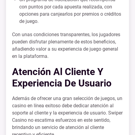
con puntos por cada apuesta realizada, con
opciones para canjearlos por premios o créditos
de juego.
Con unas condiciones transparentes, los jugadores
pueden disfrutar plenamente de estos beneficios,
añadiendo valor a su experiencia de juego general
en la plataforma.
Atención Al Cliente Y
Experiencia De Usuario
Además de ofrecer una gran selección de juegos, un
casino en línea exitoso debe dedicar atención al
soporte al cliente y la experiencia de usuario. Swiper
Casino no escatima esfuerzos en este sentido,
brindando un servicio de atención al cliente
receptivo y eficiente.