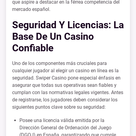
que aspire a destacar en la férrea competencia del
mercado español.
Seguridad Y Licencias: La
Base De Un Casino
Confiable
Uno de los componentes más cruciales para
cualquier jugador al elegir un casino en línea es la
seguridad. Swiper Casino pone especial énfasis en
asegurar que todas sus operativas sean fiables y
cumplan con las normativas legales vigentes. Antes
de registrarse, los jugadores deben considerar los
siguientes puntos clave sobre su seguridad:
Posee una licencia válida emitida por la
Dirección General de Ordenación del Juego
(DGOJ) en España, garantizando que cumple