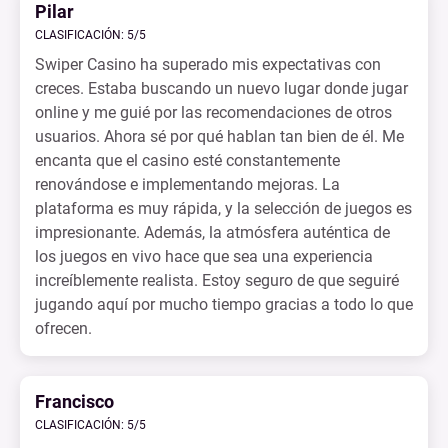
Pilar
CLASIFICACIÓN: 5/5
Swiper Casino ha superado mis expectativas con
creces. Estaba buscando un nuevo lugar donde jugar
online y me guié por las recomendaciones de otros
usuarios. Ahora sé por qué hablan tan bien de él. Me
encanta que el casino esté constantemente
renovándose e implementando mejoras. La
plataforma es muy rápida, y la selección de juegos es
impresionante. Además, la atmósfera auténtica de
los juegos en vivo hace que sea una experiencia
increíblemente realista. Estoy seguro de que seguiré
jugando aquí por mucho tiempo gracias a todo lo que
ofrecen.
Francisco
CLASIFICACIÓN: 5/5