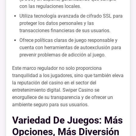
con las regulaciones locales.
Utiliza tecnología avanzada de cifrado SSL para
proteger los datos personales y las
transacciones financieras de sus usuarios.
Ofrece políticas claras de juego responsable y
cuenta con herramientas de autoexclusión para
prevenir problemas de adicción al juego.
Este marco regulador no solo proporciona
tranquilidad a los jugadores, sino que también eleva
la reputación del casino en el sector del
entretenimiento digital. Swiper Casino se
enorgullece de su transparencia y de ofrecer un
ambiente seguro para sus usuarios.
Variedad De Juegos: Más
Opciones, Más Diversión