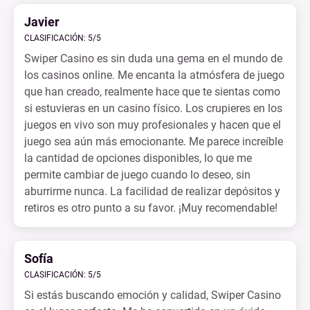
Javier
CLASIFICACIÓN: 5/5
Swiper Casino es sin duda una gema en el mundo de
los casinos online. Me encanta la atmósfera de juego
que han creado, realmente hace que te sientas como
si estuvieras en un casino físico. Los crupieres en los
juegos en vivo son muy profesionales y hacen que el
juego sea aún más emocionante. Me parece increíble
la cantidad de opciones disponibles, lo que me
permite cambiar de juego cuando lo deseo, sin
aburrirme nunca. La facilidad de realizar depósitos y
retiros es otro punto a su favor. ¡Muy recomendable!
Sofía
CLASIFICACIÓN: 5/5
Si estás buscando emoción y calidad, Swiper Casino