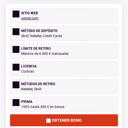
SITIO WEB
swiper.com
MÉTODO DE DEPÓSITO
Skrill, Neteller, Credit Cards
LÍMITE DE RETIRO
Máximo de 6.000 € mensuales
LICENCIA
Curacao
MÉTODOS DE RETIRO
Neteller, Skrill
PRIMA
150% hasta 400 € en bonos
OBTENER BONO