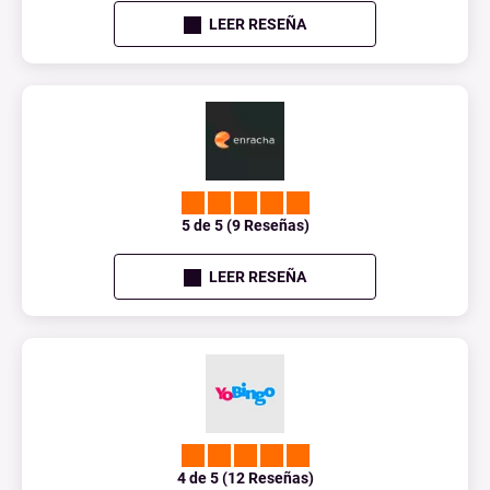
LEER RESEÑA
5 de 5 (9 Reseñas)
LEER RESEÑA
4 de 5 (12 Reseñas)