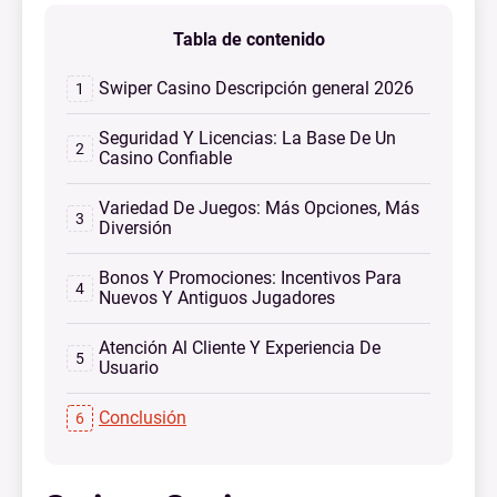
Tabla de contenido
Swiper Casino Descripción general 2026
Seguridad Y Licencias: La Base De Un
Casino Confiable
Variedad De Juegos: Más Opciones, Más
Diversión
Bonos Y Promociones: Incentivos Para
Nuevos Y Antiguos Jugadores
Atención Al Cliente Y Experiencia De
Usuario
Conclusión