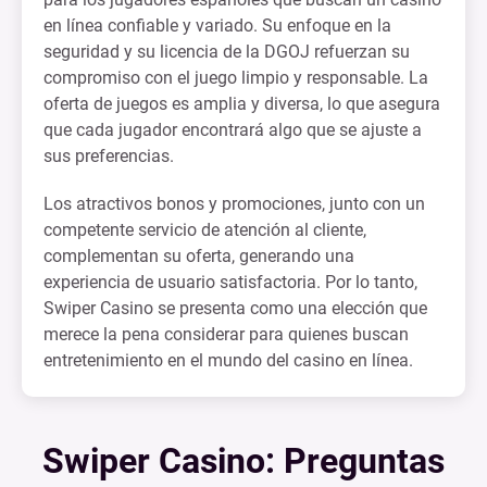
en línea confiable y variado. Su enfoque en la
seguridad y su licencia de la DGOJ refuerzan su
compromiso con el juego limpio y responsable. La
oferta de juegos es amplia y diversa, lo que asegura
que cada jugador encontrará algo que se ajuste a
sus preferencias.
Los atractivos bonos y promociones, junto con un
competente servicio de atención al cliente,
complementan su oferta, generando una
experiencia de usuario satisfactoria. Por lo tanto,
Swiper Casino se presenta como una elección que
merece la pena considerar para quienes buscan
entretenimiento en el mundo del casino en línea.
Swiper Casino: Preguntas