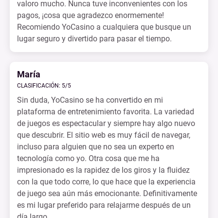
valoro mucho. Nunca tuve inconvenientes con los
pagos, ¡cosa que agradezco enormemente!
Recomiendo YoCasino a cualquiera que busque un
lugar seguro y divertido para pasar el tiempo.
María
CLASIFICACIÓN: 5/5
Sin duda, YoCasino se ha convertido en mi
plataforma de entretenimiento favorita. La variedad
de juegos es espectacular y siempre hay algo nuevo
que descubrir. El sitio web es muy fácil de navegar,
incluso para alguien que no sea un experto en
tecnología como yo. Otra cosa que me ha
impresionado es la rapidez de los giros y la fluidez
con la que todo corre, lo que hace que la experiencia
de juego sea aún más emocionante. Definitivamente
es mi lugar preferido para relajarme después de un
día largo.