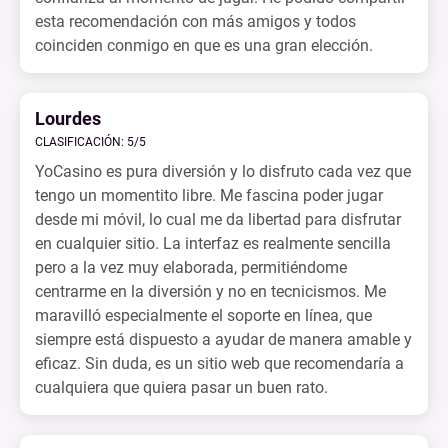
esta recomendación con más amigos y todos
coinciden conmigo en que es una gran elección.
Lourdes
CLASIFICACIÓN: 5/5
YoCasino es pura diversión y lo disfruto cada vez que
tengo un momentito libre. Me fascina poder jugar
desde mi móvil, lo cual me da libertad para disfrutar
en cualquier sitio. La interfaz es realmente sencilla
pero a la vez muy elaborada, permitiéndome
centrarme en la diversión y no en tecnicismos. Me
maravilló especialmente el soporte en línea, que
siempre está dispuesto a ayudar de manera amable y
eficaz. Sin duda, es un sitio web que recomendaría a
cualquiera que quiera pasar un buen rato.