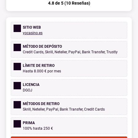
4.8 de 5 (10 Reseñas)
SITIO WEB
yocasino.es
MÉTODO DE DEPÓSITO
Credit Cards, Skrill, Neteller, PayPal, Bank Transfer, Trustly
LÍMITE DE RETIRO
Hasta 8.000 € por mes
LICENCIA
DGOJ
MÉTODOS DE RETIRO
Skrill, Neteller, PayPal, Bank Transfer, Credit Cards
PRIMA
100% hasta 250 €