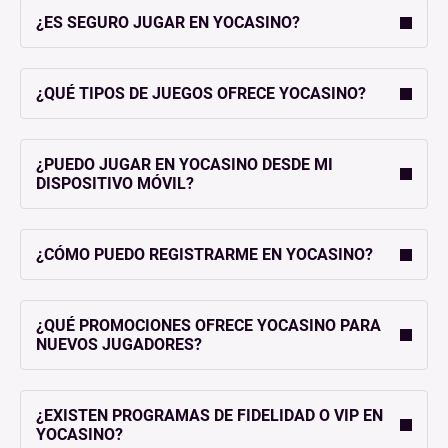
¿ES SEGURO JUGAR EN YOCASINO?
¿QUÉ TIPOS DE JUEGOS OFRECE YOCASINO?
¿PUEDO JUGAR EN YOCASINO DESDE MI
DISPOSITIVO MÓVIL?
¿CÓMO PUEDO REGISTRARME EN YOCASINO?
¿QUÉ PROMOCIONES OFRECE YOCASINO PARA
NUEVOS JUGADORES?
¿EXISTEN PROGRAMAS DE FIDELIDAD O VIP EN
YOCASINO?