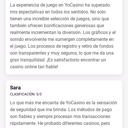
La experiencia de juego en YoCasino ha superado
mis expectativas en todos los sentidos. No solo
tienen una increíble selección de juegos, sino que
también ofrecen bonificaciones generosas que
realmente incrementan la diversión. Los gráficos y el
sonido envolvente me sumergen completamente en
el juego. Los procesos de registro y retiro de fondos
son transparentes y muy seguros, lo que me da una
gran tranquilidad. ¡Es satisfactorio encontrar un
casino online tan fiable!
Sara
CLASIFICACIÓN: 5/5
Lo que más me encanta de YoCasino es la sensación
de seguridad que me brinda. Los métodos de pago
son fiables y siempre procesan mis transacciones
rápidamente. He probado diferentes casinos, pero